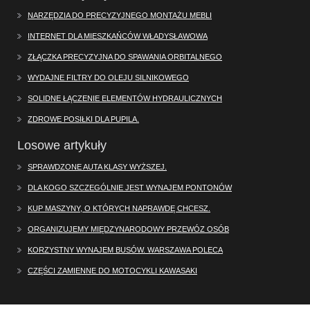
NARZĘDZIA DO PRECYZYJNEGO MONTAŻU MEBLI
INTERNET DLA MIESZKAŃCÓW WŁADYSŁAWOWA
ZŁĄCZKA PRECYZYJNA DO SPAWANIA ORBITALNEGO
WYDAJNE FILTRY DO OLEJU SILNIKOWEGO
SOLIDNE ŁĄCZENIE ELEMENTÓW HYDRAULICZNYCH
ZDROWE POSIŁKI DLA PUPILA.
Losowe artykuły
SPRAWDZONE AUTA KLASY WYŻSZEJ.
DLA KOGO SZCZEGÓLNIE JEST WYNAJEM PONTONÓW
KUP MASZYNY, O KTÓRYCH NAPRAWDĘ CHCESZ.
ORGANIZUJEMY MIĘDZYNARODOWY PRZEWÓZ OSÓB
KORZYSTNY WYNAJEM BUSÓW. WARSZAWA POLECA
CZĘŚCI ZAMIENNE DO MOTOCYKLI KAWASAKI