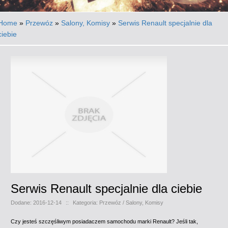
Home
»
Przewóz
»
Salony, Komisy
»
Serwis Renault specjalnie dla
ciebie
Serwis Renault specjalnie dla ciebie
Dodane: 2016-12-14
::
Kategoria: Przewóz / Salony, Komisy
Czy jesteś szczęśliwym posiadaczem samochodu marki Renault? Jeśli tak,