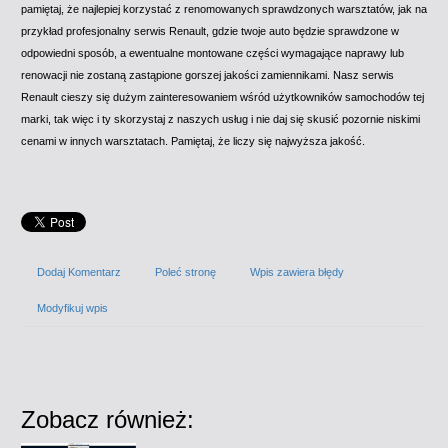
pamiętaj, że najlepiej korzystać z renomowanych sprawdzonych warsztatów, jak na
przykład profesjonalny serwis Renault, gdzie twoje auto będzie sprawdzone w
odpowiedni sposób, a ewentualne montowane części wymagające naprawy lub
renowacji nie zostaną zastąpione gorszej jakości zamiennikami. Nasz serwis
Renault cieszy się dużym zainteresowaniem wśród użytkowników samochodów tej
marki, tak więc i ty skorzystaj z naszych usług i nie daj się skusić pozornie niskimi
cenami w innych warsztatach. Pamiętaj, że liczy się najwyższa jakość.
Dodaj Komentarz
Poleć stronę
Wpis zawiera błędy
Modyfikuj wpis
Zobacz również: