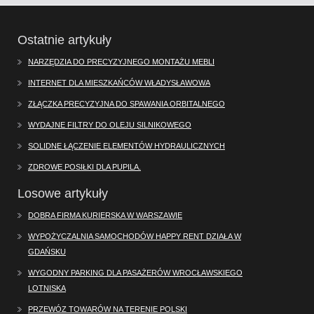
Ostatnie artykuły
NARZĘDZIA DO PRECYZYJNEGO MONTAŻU MEBLI
INTERNET DLA MIESZKAŃCÓW WŁADYSŁAWOWA
ZŁĄCZKA PRECYZYJNA DO SPAWANIA ORBITALNEGO
WYDAJNE FILTRY DO OLEJU SILNIKOWEGO
SOLIDNE ŁĄCZENIE ELEMENTÓW HYDRAULICZNYCH
ZDROWE POSIŁKI DLA PUPILA.
Losowe artykuły
DOBRA FIRMA KURIERSKA W WARSZAWIE
WYPOŻYCZALNIA SAMOCHODÓW HAPPY RENT DZIAŁA W
GDAŃSKU
WYGODNY PARKING DLA PASAŻERÓW WROCŁAWSKIEGO
LOTNISKA
PRZEWÓZ TOWARÓW NA TERENIE POLSKI