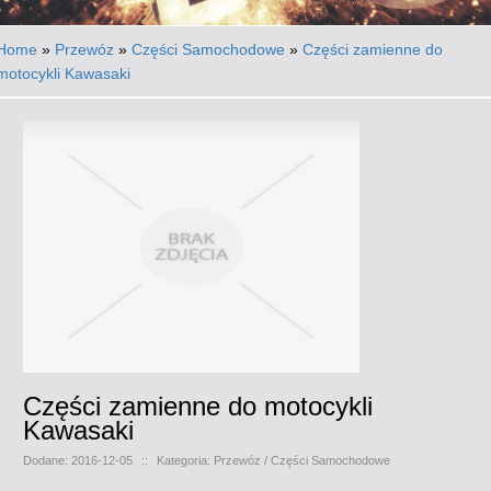
Home
»
Przewóz
»
Części Samochodowe
»
Części zamienne do
motocykli Kawasaki
Części zamienne do motocykli
Kawasaki
Dodane: 2016-12-05
::
Kategoria: Przewóz / Części Samochodowe