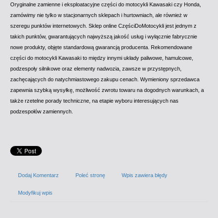
Oryginalne zamienne i eksploatacyjne części do motocykli Kawasaki czy Honda,
zamówimy nie tylko w stacjonarnych sklepach i hurtowniach, ale również w
szeregu punktów internetowych. Sklep online CzęściDoMotocykli jest jednym z
takich punktów, gwarantujących najwyższą jakość usług i wyłącznie fabrycznie
nowe produkty, objęte standardową gwarancją producenta. Rekomendowane
części do motocykli Kawasaki to między innymi układy paliwowe, hamulcowe,
podzespoły silnikowe oraz elementy nadwozia, zawsze w przystępnych,
zachęcających do natychmiastowego zakupu cenach. Wymieniony sprzedawca
zapewnia szybką wysyłkę, możliwość zwrotu towaru na dogodnych warunkach, a
także rzetelne porady techniczne, na etapie wyboru interesujących nas
podzespołów zamiennych.
Dodaj Komentarz
Poleć stronę
Wpis zawiera błędy
Modyfikuj wpis