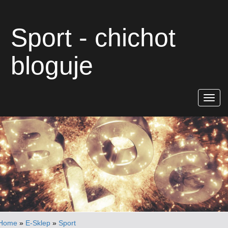
Sport - chichot
bloguje
Rozwiń
nawigac
Home
»
E-Sklep
»
Sport