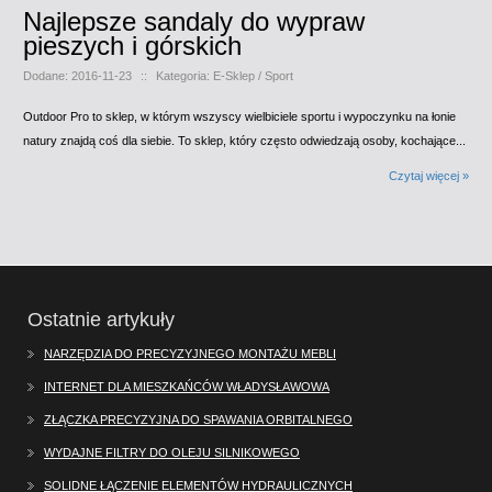
Najlepsze sandaly do wypraw
pieszych i górskich
Dodane: 2016-11-23
::
Kategoria: E-Sklep / Sport
Outdoor Pro to sklep, w którym wszyscy wielbiciele sportu i wypoczynku na łonie
natury znajdą coś dla siebie. To sklep, który często odwiedzają osoby, kochające...
Czytaj więcej »
Ostatnie artykuły
NARZĘDZIA DO PRECYZYJNEGO MONTAŻU MEBLI
INTERNET DLA MIESZKAŃCÓW WŁADYSŁAWOWA
ZŁĄCZKA PRECYZYJNA DO SPAWANIA ORBITALNEGO
WYDAJNE FILTRY DO OLEJU SILNIKOWEGO
SOLIDNE ŁĄCZENIE ELEMENTÓW HYDRAULICZNYCH