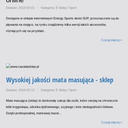
Dodane: 2019-03-01
::
Kategoria: E-Sklep / Sport
Dostępne w sklepie internetowym Energy Sports deski SUP, przeznaczone są do
pływania na stojąco, na rynku znajdziemy kilka wersji takich akcesoriów,
różniących się na przykład...
Czytaj więcej »
Wysokiej jakości mata masująca - sklep
Dodane: 2018-03-12
::
Kategoria: E-Sklep / Sport
Mata masująca (sklep) to doskonały zakup dla osób, które cierpią na chroniczne
bóle kręgosłupa, odcinka lędźwiowego, szyjnego i inne niedogodności bólowe.
Dzięki profesjonalnej, markowej macie...
Czytaj więcej »