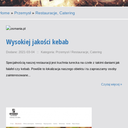
Home
»
Przemysł
»
Restauracje, Catering
Wysokiej jakości kebab
Dodane: 2021-03-04
::
Kategoria: Przemysł / Restauracje, Catering
Specjalnością naszej restauracji jest kuchnia turecka na czele z takimi daniami jak
falafel czy kebab. Powiśle to lokalizacja naszego obiektu i tu zapraszamy osoby
zainteresowane...
Czytaj więcej »