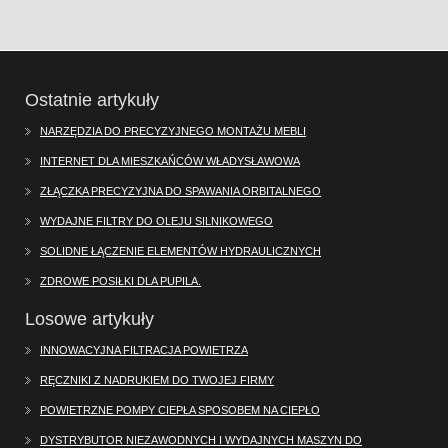
Ostatnie artykuły
NARZĘDZIA DO PRECYZYJNEGO MONTAŻU MEBLI
INTERNET DLA MIESZKAŃCÓW WŁADYSŁAWOWA
ZŁĄCZKA PRECYZYJNA DO SPAWANIA ORBITALNEGO
WYDAJNE FILTRY DO OLEJU SILNIKOWEGO
SOLIDNE ŁĄCZENIE ELEMENTÓW HYDRAULICZNYCH
ZDROWE POSIŁKI DLA PUPILA.
Losowe artykuły
INNOWACYJNA FILTRACJA POWIETRZA
RĘCZNIKI Z NADRUKIEM DO TWOJEJ FIRMY
POWIETRZNE POMPY CIEPŁA SPOSOBEM NA CIEPŁO
DYSTRYBUTOR NIEZAWODNYCH I WYDAJNYCH MASZYN DO