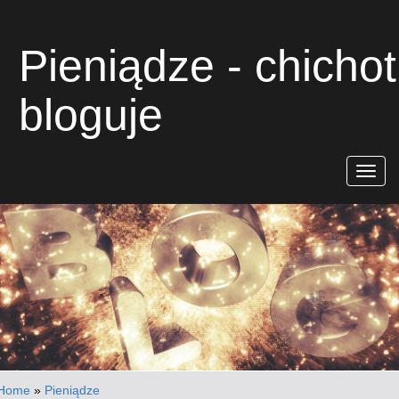
Pieniądze - chichot
bloguje
Rozwiń
nawigac
Home
»
Pieniądze