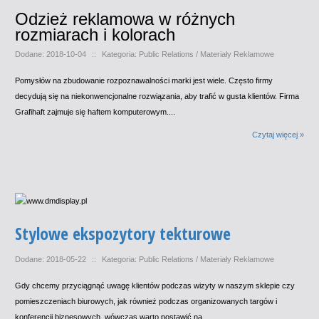
Odzież reklamowa w różnych
rozmiarach i kolorach
Dodane: 2018-10-04
::
Kategoria: Public Relations / Materiały Reklamowe
Pomysłów na zbudowanie rozpoznawalności marki jest wiele. Często firmy
decydują się na niekonwencjonalne rozwiązania, aby trafić w gusta klientów. Firma
Grafihaft zajmuje się haftem komputerowym....
Czytaj więcej »
Stylowe ekspozytory tekturowe
Dodane: 2018-05-22
::
Kategoria: Public Relations / Materiały Reklamowe
Gdy chcemy przyciągnąć uwagę klientów podczas wizyty w naszym sklepie czy
pomieszczeniach biurowych, jak również podczas organizowanych targów i
konferencji biznesowych, wówczas warto postawić na...