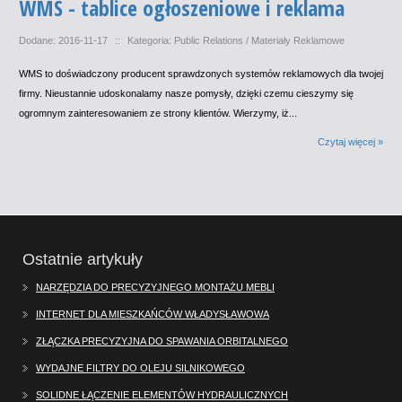
WMS - tablice ogłoszeniowe i reklama
Dodane: 2016-11-17
::
Kategoria: Public Relations / Materiały Reklamowe
WMS to doświadczony producent sprawdzonych systemów reklamowych dla twojej
firmy. Nieustannie udoskonalamy nasze pomysły, dzięki czemu cieszymy się
ogromnym zainteresowaniem ze strony klientów. Wierzymy, iż...
Czytaj więcej »
Ostatnie artykuły
NARZĘDZIA DO PRECYZYJNEGO MONTAŻU MEBLI
INTERNET DLA MIESZKAŃCÓW WŁADYSŁAWOWA
ZŁĄCZKA PRECYZYJNA DO SPAWANIA ORBITALNEGO
WYDAJNE FILTRY DO OLEJU SILNIKOWEGO
SOLIDNE ŁĄCZENIE ELEMENTÓW HYDRAULICZNYCH