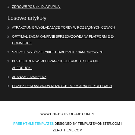
ZDROWE POSIŁKI DLA PUPILA.
Losowe artykuły
ATRAKCYJNIE WYGLĄDAJĄCE TORBY W ROZSĄDNYCH CENACH
OPTYMALIZACJA KAMPANII SPRZEDAŻOWEJ NA PLATFORMIE E-
COMMERCE
SZEROKI WYBÓR ETYKIET I TABLICZEK ZNAMIONOWYCH
BESTE IN DER WERBEBRANCHE THERMOBECHER MIT
AUFDRUCK .
ARANŻACJA WNĘTRZ
ODZIEŻ REKLAMOWA W RÓŻNYCH ROZMIARACH I KOLORACH
WWW.CHICHOTBLOGUJE.COM.PL
FREE HTML5 TEMPLATES
DESIGNED BY TEMPLATEMONSTER.COM |
ZEROTHEME.COM