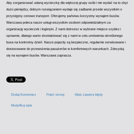
Aby zorganizować udaną wycieczkę dla większej grupy osób i nie wydać na to zbyt
dużo pieniędzy, dobrym rozwiązaniem wydaje się zadbanie przede wszystkim o
przystępny cenowo transport. Oferujemy państwu korzystny wynajem busów.
Warszawa poleca nasze usługi wszystkim osobom odpowiedzialnym za
organizację wycieczek i logistyki. Z nami dotrzesz w wybrane miejsce szybko i
sprawnie, dlatego warto skontaktować się z nami w celu umówienia określonego
busa na konkretny dzień. Nasze pojazdy są bezpieczne, regularnie serwisowane i
dostosowane do przewożenia pasażerów w komfortowych warunkach. Zdecyduj
się na wynajem busów. Warszawa zaprasza.
Dodaj Komentarz
Poleć stronę
Wpis zawiera błędy
Modyfikuj wpis