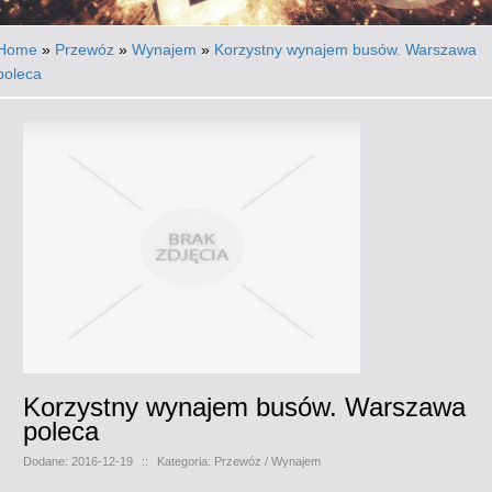
Home
»
Przewóz
»
Wynajem
»
Korzystny wynajem busów. Warszawa
poleca
Korzystny wynajem busów. Warszawa
poleca
Dodane: 2016-12-19
::
Kategoria: Przewóz / Wynajem