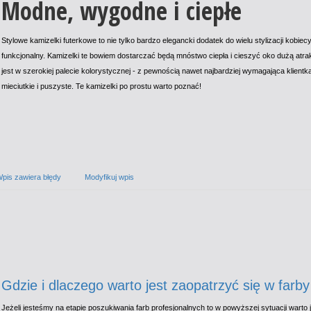
Modne, wygodne i ciepłe
Stylowe kamizelki futerkowe to nie tylko bardzo elegancki dodatek do wielu stylizacji kobiec
funkcjonalny. Kamizelki te bowiem dostarczać będą mnóstwo ciepła i cieszyć oko dużą atra
jest w szerokiej palecie kolorystycznej - z pewnością nawet najbardziej wymagająca klientka
mieciutkie i puszyste. Te kamizelki po prostu warto poznać!
pis zawiera błędy
Modyfikuj wpis
Gdzie i dlaczego warto jest zaopatrzyć się w farby
Jeżeli jesteśmy na etapie poszukiwania farb profesjonalnych to w powyższej sytuacji warto