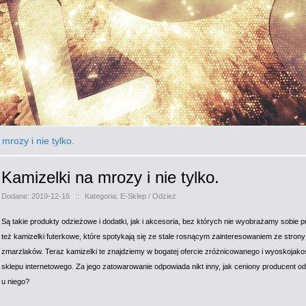
mrozy i nie tylko.
Kamizelki na mrozy i nie tylko.
Dodane: 2019-12-16
::
Kategoria: E-Sklep / Odzież
Są takie produkty odzieżowe i dodatki, jak i akcesoria, bez których nie wyobrażamy sobie p
też kamizelki futerkowe, które spotykają się ze stale rosnącym zainteresowaniem ze stron
zmarzlaków. Teraz kamizelki te znajdziemy w bogatej ofercie zróżnicowanego i wyoskoja
sklepu internetowego. Za jego zatowarowanie odpowiada nikt inny, jak ceniony producent od
u niego?