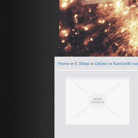
Home
»
E-Sklep
»
Odzież
»
Kamizelki na 