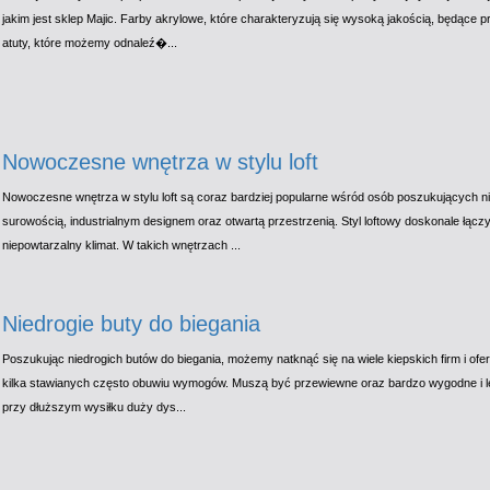
jakim jest sklep Majic. Farby akrylowe, które charakteryzują się wysoką jakością, będące pr
atuty, które możemy odnaleź�...
Nowoczesne wnętrza w stylu loft
Nowoczesne wnętrza w stylu loft są coraz bardziej popularne wśród osób poszukujących n
surowością, industrialnym designem oraz otwartą przestrzenią. Styl loftowy doskonale łączy
niepowtarzalny klimat. W takich wnętrzach ...
Niedrogie buty do biegania
Poszukując niedrogich butów do biegania, możemy natknąć się na wiele kiepskich firm i ofe
kilka stawianych często obuwiu wymogów. Muszą być przewiewne oraz bardzo wygodne i lek
przy dłuższym wysiłku duży dys...