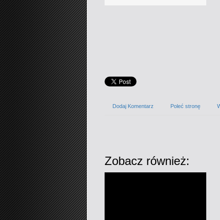
Dodaj Komentarz
Poleć stronę
W
Zobacz również: