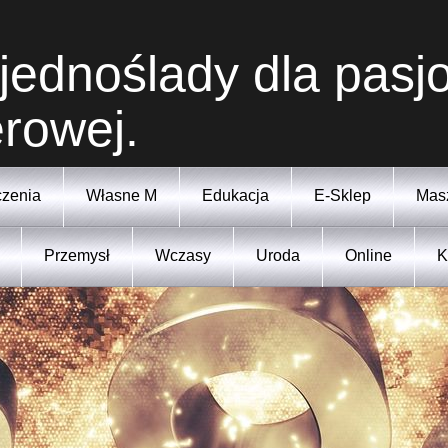
 jednoślady dla pasj
rowej.
zenia
Własne M
Edukacja
E-Sklep
Mas
Przemysł
Wczasy
Uroda
Online
K