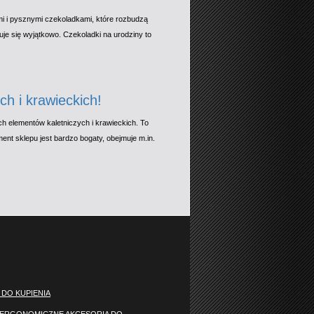
mi i pysznymi czekoladkami, które rozbudzą
je się wyjątkowo. Czekoladki na urodziny to
h i krawieckich!
h elementów kaletniczych i krawieckich. To
t sklepu jest bardzo bogaty, obejmuje m.in.
 DO KUPIENIA
 ERGONOMICZNE AKCESORIA DO