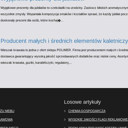
Wyjątkowe prezenty dla jubilatów to czekoladki na urodziny. Zaskocz bliskich aromatyczny
wszystkie zmysły. Wspaniała kompozycja smaków i kształtów sprawi, że każdy jubilat poczu
doskonały prezent dla osób, które kochaj�...
Producent małych i średnich elementów kaletniczyc
Wieszak krawata to jedna z ofert sklepu POLIMER. Firma jest producentem małych i średnic
dostawca gwarantujący wysoką jakość sprzedawanych dodatków oraz niskie ceny. Asortymen
wieszak krawata, guziki, karabińczyki, regulatory,...
Losowe artykuły
ŻU MEBLI
CHEMIA GOSPODARCZA
SŁAWOWA
WYSOKIE JAKOŚCI FLAGI REKLAMOWE
RBITALNEGO
PODKŁADKA POD NADGARSTEK I INNE