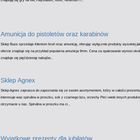
znajdują się gry na Wii, Playstation, Xbox, Nintendo i i...
Amunicja do pistoletów oraz karabinów
Sklep Buos sprzedaje klientom broń oraz amunicję, oferując wyłącznie produkty wysokiej ja
ofercie znajduje się na przykład popularna amunicja 9mm. Cena za opakowanie wynosi okoł
znajduje się pięćdziesiąt nabojów...
Sklep Agnex
Sklep Agnex zaprasza do zapoznania się ze swoim asortymentem, który w całości prezentuj
interesuje was spirulina w proszku, sok z czarnego bzu, orzechy Pini i wiele innych produkt
otrzymacie u nas. Spirulina w proszku ma ci...
Wyjątkowe prezenty dla jubilatów