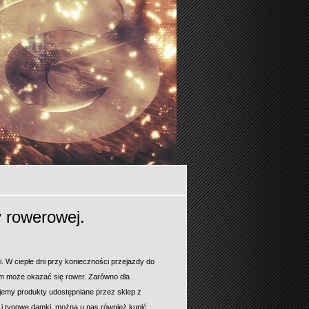
y rowerowej.
 W ciepłe dni przy konieczności przejazdy do
kim może okazać się rower. Zarówno dla
jemy produkty udostępniane przez sklep z
i typowe damki, można u nas również kupić