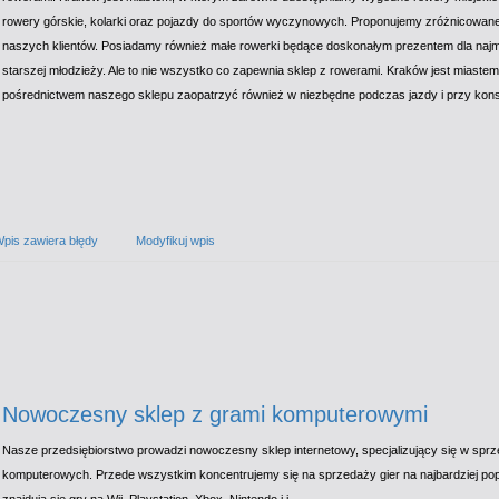
rowery górskie, kolarki oraz pojazdy do sportów wyczynowych. Proponujemy zróżnicowane
naszych klientów. Posiadamy również małe rowerki będące doskonałym prezentem dla najmł
starszej młodzieży. Ale to nie wszystko co zapewnia sklep z rowerami. Kraków jest miaste
pośrednictwem naszego sklepu zaopatrzyć również w niezbędne podczas jazdy i przy kons
pis zawiera błędy
Modyfikuj wpis
Nowoczesny sklep z grami komputerowymi
Nasze przedsiębiorstwo prowadzi nowoczesny sklep internetowy, specjalizujący się w sprze
komputerowych. Przede wszystkim koncentrujemy się na sprzedaży gier na najbardziej popu