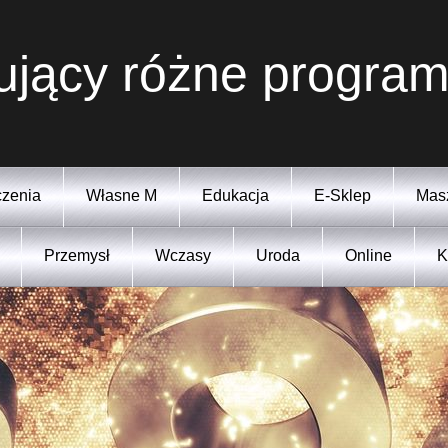
ujący różne program
zenia
Własne M
Edukacja
E-Sklep
Mas
Przemysł
Wczasy
Uroda
Online
K