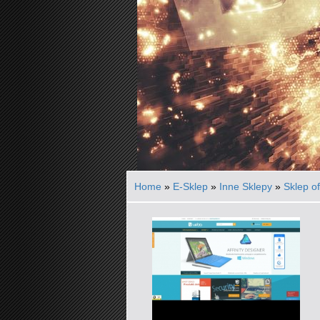
Home
»
E-Sklep
»
Inne Sklepy
»
Sklep o