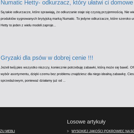
Numatic Hetty- odkurzacz, który ułatwi ci domowe
Są takie odkurzacze, które sprawiają, że odkurzanie staje się czystą przyjemnością. Nie w
produktów sygnowanych brytyjską marką Numatic. To jedyne odkurzacze, które szeroko u
Hetty to jeden z wielu modeli zaproje...
Gryzaki dla psów w dobrej cenie !!!
Jeżeli twój pies wszystko niszczy, koniecznie potrzebuję zabawki, którą może się bawić. 
wybór asortymentu, dzięki czemu bez problemu znajdziesz dla niego idealną zabawkę. Cies
sprzedażowym, ponieważ działamy już od ...
Losowe artykuły
ŻU MEBLI
WYSOKIEJ JAKOŚCI POKROWIEC NA S