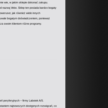
ie wie, w jakim sklepie dokonać zakupu.
od nazwą Vebo. Sklep ten posiada bardzo bogaty
weruser, jak również wiele innych
bywale bogatym doświadczeniem, ponieważ
arcza swoim klientom różne programy.
ń peryferyjnych – firmy Labotek A/S.
ystaniem najnowszych dostępnych rozwiązań, co