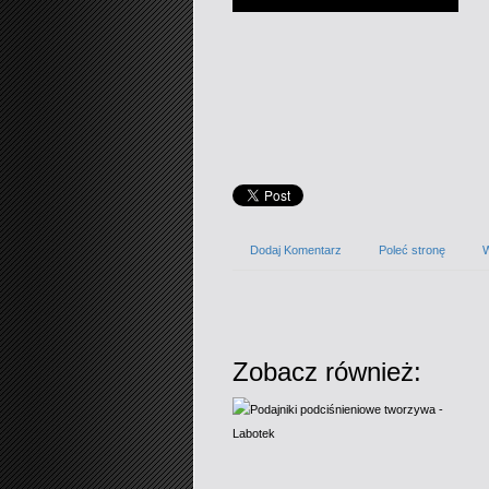
Dodaj Komentarz
Poleć stronę
W
Zobacz również: