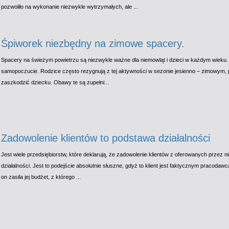
pozwoliło na wykonanie niezwykle wytrzymałych, ale ...
Śpiworek niezbędny na zimowe spacery.
Spacery na świeżym powietrzu są niezwykle ważne dla niemowląt i dzieci w każdym wieku.
samopoczucie. Rodzice często rezygnują z tej aktywności w sezonie jesienno – zimowym, p
zaszkodzić dziecku. Obawy te są zupełni...
Zadowolenie klientów to podstawa działalności
Jest wiele przedsiębiorstw, które deklarują, że zadowolenie klientów z oferowanych przez n
działalności. Jest to podejście absolutnie słuszne, gdyż to klient jest faktycznym pracodaw
on zasila jej budżet, z którego ...