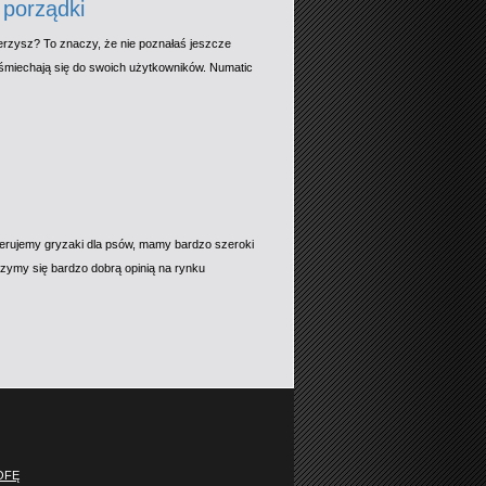
 porządki
ierzysz? To znaczy, że nie poznałaś jeszcze
śmiechają się do swoich użytkowników. Numatic
Oferujemy gryzaki dla psów, mamy bardzo szeroki
zymy się bardzo dobrą opinią na rynku
OFĘ