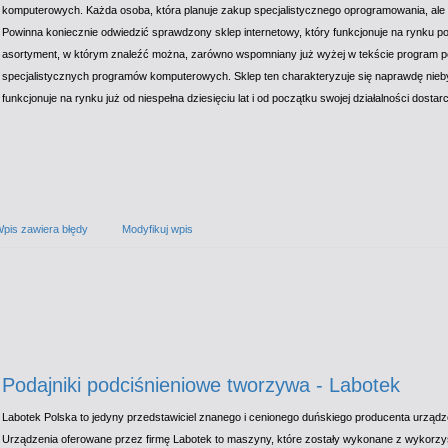
komputerowych. Każda osoba, która planuje zakup specjalistycznego oprogramowania, ale n
Powinna koniecznie odwiedzić sprawdzony sklep internetowy, który funkcjonuje na rynku p
asortyment, w którym znaleźć można, zarówno wspomniany już wyżej w tekście program po
specjalistycznych programów komputerowych. Sklep ten charakteryzuje się naprawdę nie
funkcjonuje na rynku już od niespełna dziesięciu lat i od początku swojej działalności dost
pis zawiera błędy
Modyfikuj wpis
Podajniki podciśnieniowe tworzywa - Labotek
Labotek Polska to jedyny przedstawiciel znanego i cenionego duńskiego producenta urządze
Urządzenia oferowane przez firmę Labotek to maszyny, które zostały wykonane z wykorz