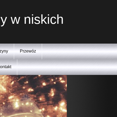
y w niskich
zyny
Przewóz
ontakt