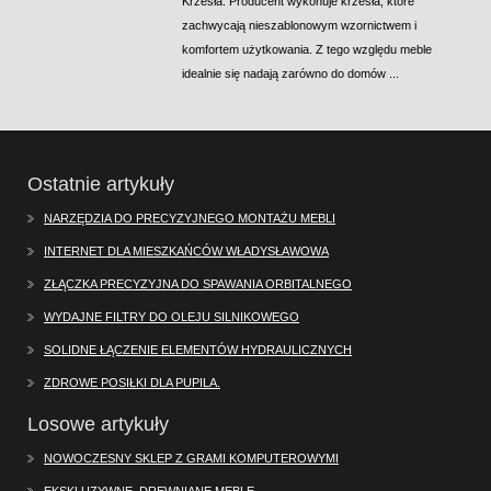
Krzesła. Producent wykonuje krzesła, które
zachwycają nieszablonowym wzornictwem i
komfortem użytkowania. Z tego względu meble
idealnie się nadają zarówno do domów ...
Ostatnie artykuły
NARZĘDZIA DO PRECYZYJNEGO MONTAŻU MEBLI
INTERNET DLA MIESZKAŃCÓW WŁADYSŁAWOWA
ZŁĄCZKA PRECYZYJNA DO SPAWANIA ORBITALNEGO
WYDAJNE FILTRY DO OLEJU SILNIKOWEGO
SOLIDNE ŁĄCZENIE ELEMENTÓW HYDRAULICZNYCH
ZDROWE POSIŁKI DLA PUPILA.
Losowe artykuły
NOWOCZESNY SKLEP Z GRAMI KOMPUTEROWYMI
EKSKLUZYWNE, DREWNIANE MEBLE