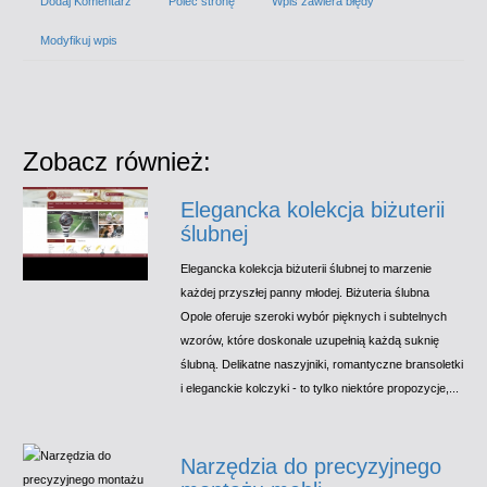
Dodaj Komentarz
Poleć stronę
Wpis zawiera błędy
Modyfikuj wpis
Zobacz również:
Elegancka kolekcja biżuterii
ślubnej
Elegancka kolekcja biżuterii ślubnej to marzenie
każdej przyszłej panny młodej. Biżuteria ślubna
Opole oferuje szeroki wybór pięknych i subtelnych
wzorów, które doskonale uzupełnią każdą suknię
ślubną. Delikatne naszyjniki, romantyczne bransoletki
i eleganckie kolczyki - to tylko niektóre propozycje,...
Narzędzia do precyzyjnego