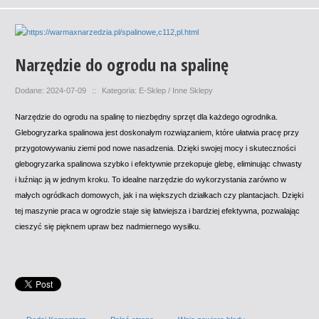
Narzędzie do ogrodu na spalinę
Dodane: 2024-07-09
::
Kategoria: E-Sklep / Inne Sklepy
Narzędzie do ogrodu na spalinę to niezbędny sprzęt dla każdego ogrodnika.
Glebogryzarka spalinowa jest doskonałym rozwiązaniem, które ułatwia pracę przy
przygotowywaniu ziemi pod nowe nasadzenia. Dzięki swojej mocy i skuteczności
glebogryzarka spalinowa szybko i efektywnie przekopuje glebę, eliminując chwasty
i luźniąc ją w jednym kroku. To idealne narzędzie do wykorzystania zarówno w
małych ogródkach domowych, jak i na większych działkach czy plantacjach. Dzięki
tej maszynie praca w ogrodzie staje się łatwiejsza i bardziej efektywna, pozwalając
cieszyć się pięknem upraw bez nadmiernego wysiłku.