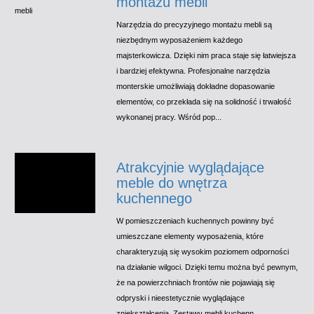
montażu mebli
Narzędzia do precyzyjnego montażu mebli są
niezbędnym wyposażeniem każdego
majsterkowicza. Dzięki nim praca staje się łatwiejsza
i bardziej efektywna. Profesjonalne narzędzia
monterskie umożliwiają dokładne dopasowanie
elementów, co przekłada się na solidność i trwałość
wykonanej pracy. Wśród pop...
Atrakcyjnie wyglądające
meble do wnętrza
kuchennego
W pomieszczeniach kuchennych powinny być
umieszczane elementy wyposażenia, które
charakteryzują się wysokim poziomem odporności
na działanie wilgoci. Dzięki temu można być pewnym,
że na powierzchniach frontów nie pojawiają się
odpryski i nieestetycznie wyglądające
zniekształcenia. Zestawy mebli kuchenn...