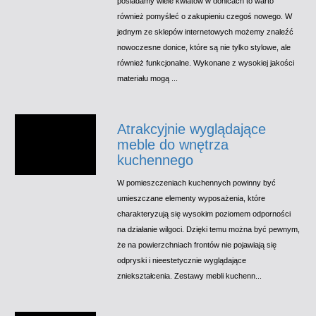
posiadamy wiele kwiatów w donicach to warto
również pomyśleć o zakupieniu czegoś nowego. W
jednym ze sklepów internetowych możemy znaleźć
nowoczesne donice, które są nie tylko stylowe, ale
również funkcjonalne. Wykonane z wysokiej jakości
materiału mogą ...
Atrakcyjnie wyglądające
meble do wnętrza
kuchennego
W pomieszczeniach kuchennych powinny być
umieszczane elementy wyposażenia, które
charakteryzują się wysokim poziomem odporności
na działanie wilgoci. Dzięki temu można być pewnym,
że na powierzchniach frontów nie pojawiają się
odpryski i nieestetycznie wyglądające
zniekształcenia. Zestawy mebli kuchenn...