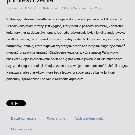
Dodane: 2016-12-06
::
Kategoria: E-Sklep / Wyposażenie Wnętrz
Wybierając idealne oświetlenie do swojego domu warto pamiętać o kilku rzeczach.
Przede wszystkim istotny jest wygląd, który będzie pasował do mebli, konkretnej
kolorystyki oraz dodatków. Istotne jest, aby oświetlenie było nie tylko podstawowym
źródłem światła, ale stanowiło również modny dodatek. Drugą ważną kwestią jest
solidne wykonanie, które zapewni wybranym przez nas lampom długą żywotność,
trwałość oraz wytrzymałość. Oświetlenie Aquaform, które znajdą Państwo w
naszym sklepie internetowym cechuje się doskonałą jakością dzięki materiałom
użytym do jego produkcji. Kolejną ważną sprawą jest funkcjonalność. Jeżeli pragną
Państwo znaleźć artykuły, które będą łączyć w sobie wszystkie te funkcje,
polecamy sprawdzone i pewne oświetlenie Aquaform.
Dodaj Komentarz
Poleć stronę
Wpis zawiera błędy
Modyfikuj wpis