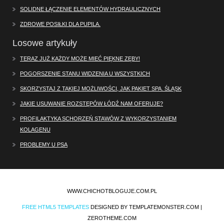
SOLIDNE ŁĄCZENIE ELEMENTÓW HYDRAULICZNYCH
ZDROWE POSIŁKI DLA PUPILA.
Losowe artykuły
TERAZ JUŻ KAŻDY MOŻE MIEĆ PIĘKNE ZĘBY!
POGORSZENIE STANU WIDZENIA U WSZYSTKICH
SKORZYSTAJ Z TAKIEJ MOŻLIWOŚCI, JAK PAKIET SPA. ŚLĄSK
JAKIE USUWANIE ROZSTĘPÓW ŁÓDŹ NAM OFERUJE?
PROFILAKTYKA SCHORZEŃ STAWÓW Z WYKORZYSTANIEM
KOLAGENU
PROBLEMY U PSA
WWW.CHICHOTBLOGUJE.COM.PL
FREE HTML5 TEMPLATES
DESIGNED BY TEMPLATEMONSTER.COM |
ZEROTHEME.COM