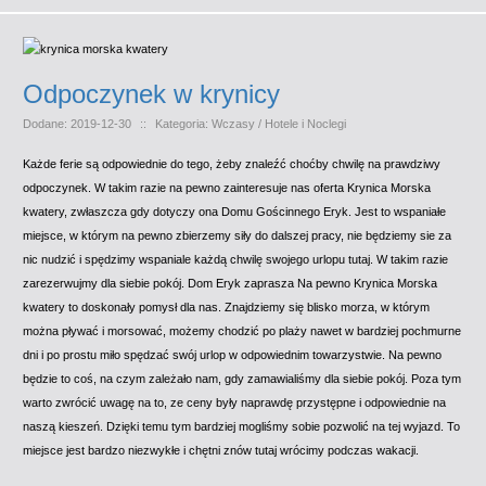
Odpoczynek w krynicy
Dodane: 2019-12-30
::
Kategoria: Wczasy / Hotele i Noclegi
Każde ferie są odpowiednie do tego, żeby znaleźć choćby chwilę na prawdziwy
odpoczynek. W takim razie na pewno zainteresuje nas oferta Krynica Morska
kwatery, zwłaszcza gdy dotyczy ona Domu Gościnnego Eryk. Jest to wspaniałe
miejsce, w którym na pewno zbierzemy siły do dalszej pracy, nie będziemy sie za
nic nudzić i spędzimy wspaniale każdą chwilę swojego urlopu tutaj. W takim razie
zarezerwujmy dla siebie pokój. Dom Eryk zaprasza Na pewno Krynica Morska
kwatery to doskonały pomysł dla nas. Znajdziemy się blisko morza, w którym
można pływać i morsować, możemy chodzić po plaży nawet w bardziej pochmurne
dni i po prostu miło spędzać swój urlop w odpowiednim towarzystwie. Na pewno
będzie to coś, na czym zależało nam, gdy zamawialiśmy dla siebie pokój. Poza tym
warto zwrócić uwagę na to, ze ceny były naprawdę przystępne i odpowiednie na
naszą kieszeń. Dzięki temu tym bardziej mogliśmy sobie pozwolić na tej wyjazd. To
miejsce jest bardzo niezwykłe i chętni znów tutaj wrócimy podczas wakacji.