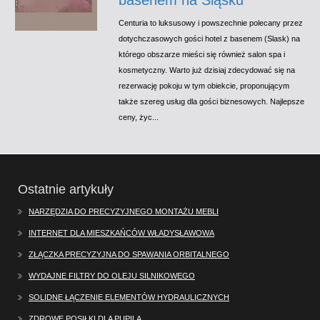
Centuria to luksusowy i powszechnie polecany przez
dotychczasowych gości hotel z basenem (Slask) na
którego obszarze mieści się również salon spa i
kosmetyczny. Warto już dzisiaj zdecydować się na
rezerwację pokoju w tym obiekcie, proponującym
także szereg usług dla gości biznesowych. Najlepsze
ceny, życ...
Ostatnie artykuły
NARZĘDZIA DO PRECYZYJNEGO MONTAŻU MEBLI
INTERNET DLA MIESZKAŃCÓW WŁADYSŁAWOWA
ZŁĄCZKA PRECYZYJNA DO SPAWANIA ORBITALNEGO
WYDAJNE FILTRY DO OLEJU SILNIKOWEGO
SOLIDNE ŁĄCZENIE ELEMENTÓW HYDRAULICZNYCH
ZDROWE POSIŁKI DLA PUPILA.