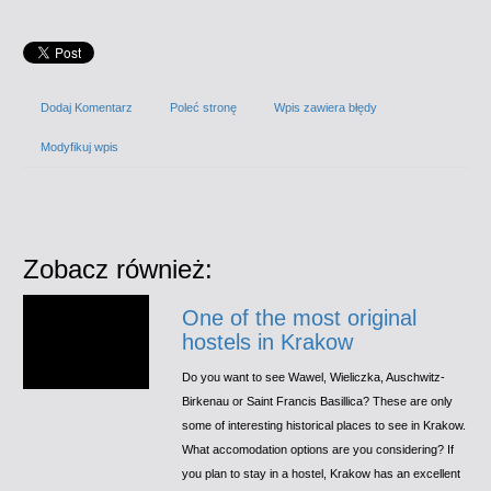
Dodaj Komentarz
Poleć stronę
Wpis zawiera błędy
Modyfikuj wpis
Zobacz również:
One of the most original
hostels in Krakow
Do you want to see Wawel, Wieliczka, Auschwitz-
Birkenau or Saint Francis Basillica? These are only
some of interesting historical places to see in Krakow.
What accomodation options are you considering? If
you plan to stay in a hostel, Krakow has an excellent