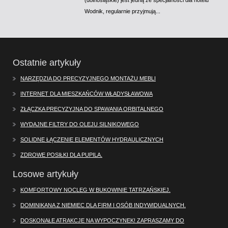
Wodnik, regularnie przyjmują...
Ostatnie artykuły
NARZĘDZIA DO PRECYZYJNEGO MONTAŻU MEBLI
INTERNET DLA MIESZKAŃCÓW WŁADYSŁAWOWA
ZŁĄCZKA PRECYZYJNA DO SPAWANIA ORBITALNEGO
WYDAJNE FILTRY DO OLEJU SILNIKOWEGO
SOLIDNE ŁĄCZENIE ELEMENTÓW HYDRAULICZNYCH
ZDROWE POSIŁKI DLA PUPILA.
Losowe artykuły
KOMFORTOWY NOCLEG W BUKOWINIE TATRZAŃSKIEJ.
DOMINIKANA Z NIEMIEC DLA FIRM I OSÓB INDYWIDUALNYCH.
DOSKONAŁE ATRAKCJE NA WYPOCZYNEK! ZAPRASZAMY DO