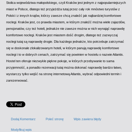
Stolica województwa małopolskiego, czyli Kraków jest jednym z najpopularniejszych
miast w Polsce, dlatego też przyjeżdża tutaj przez cały rok mnóstwo turystów z
Polski i z innych krajów, którzy zawsze chcą znaleźć jak najbardziej komfortowe
noclegi. Kraków jest, co prawda miastem, w którym znaleźć można wiele zajazdów,
pensjonatów, czy też hoteli, jednakże nie zawsze można w nich wynająć naprawdę
komfortowe noclegi. Kraków jest miastem dość drogim, dlatego też zazwyczaj
noclegi tutaj są naprawdę drogie. Dla każdego jednakże, kto potrzebuje zatrzymać
się w doskonale zlokalizowanym hoteli, w którym panują naprawdę komfortowe
noclegi i to w dobrych cenach, zatrzymać się powinien w hostelu o nazwie Atlantis.
Hostel ten oferuje niezwykle piękne pokoje, w których przebywanie to sama
przyjemność, a ponadto rezerwacji tutaj można dokonać naprawdę bardzo łatwo,
wystarczy tylko wejść na stronę internetową Atlantis, wybrać odpowiedni termin i
zarezerwować.
Dodaj Komentarz
Poleć stronę
Wpis zawiera błędy
Modyfikuj wpis