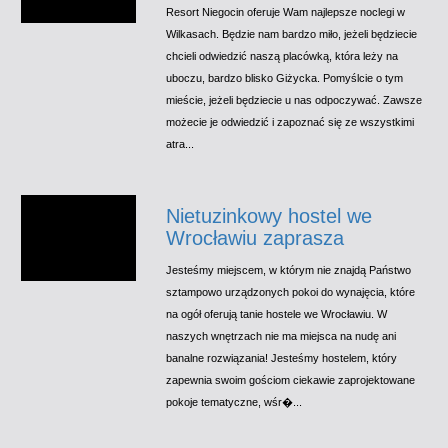
Resort Niegocin oferuje Wam najlepsze noclegi w
Wilkasach. Będzie nam bardzo miło, jeżeli będziecie
chcieli odwiedzić naszą placówką, która leży na
uboczu, bardzo blisko Giżycka. Pomyślcie o tym
mieście, jeżeli będziecie u nas odpoczywać. Zawsze
możecie je odwiedzić i zapoznać się ze wszystkimi
atra...
Nietuzinkowy hostel we
Wrocławiu zaprasza
Jesteśmy miejscem, w którym nie znajdą Państwo
sztampowo urządzonych pokoi do wynajęcia, które
na ogół oferują tanie hostele we Wrocławiu. W
naszych wnętrzach nie ma miejsca na nudę ani
banalne rozwiązania! Jesteśmy hostelem, który
zapewnia swoim gościom ciekawie zaprojektowane
pokoje tematyczne, wśr�...