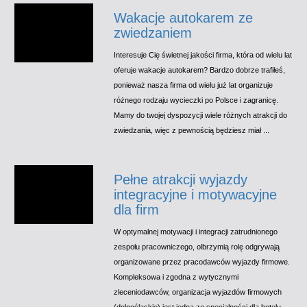
Wakacje autokarem ze
zwiedzaniem
Interesuje Cię świetnej jakości firma, która od wielu lat
oferuje wakacje autokarem? Bardzo dobrze trafiłeś,
ponieważ nasza firma od wielu już lat organizuje
różnego rodzaju wycieczki po Polsce i zagranicę.
Mamy do twojej dyspozycji wiele różnych atrakcji do
zwiedzania, więc z pewnością będziesz miał ...
Pełne atrakcji wyjazdy
integracyjne i motywacyjne
dla firm
W optymalnej motywacji i integracji zatrudnionego
zespołu pracowniczego, olbrzymią rolę odgrywają
organizowane przez pracodawców wyjazdy firmowe.
Kompleksowa i zgodna z wytycznymi
zleceniodawców, organizacja wyjazdów firmowych
(dolnośląskie) jest jedną ze specjalności dla hotelu