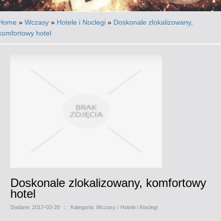
Home
»
Wczasy
»
Hotele i Noclegi
»
Doskonale zlokalizowany,
komfortowy hotel
Doskonale zlokalizowany, komfortowy
hotel
Dodane: 2017-03-28
::
Kategoria: Wczasy / Hotele i Noclegi