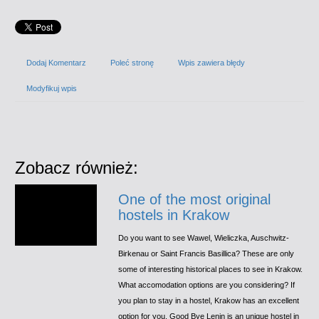
Dodaj Komentarz
Poleć stronę
Wpis zawiera błędy
Modyfikuj wpis
Zobacz również:
One of the most original
hostels in Krakow
Do you want to see Wawel, Wieliczka, Auschwitz-
Birkenau or Saint Francis Basillica? These are only
some of interesting historical places to see in Krakow.
What accomodation options are you considering? If
you plan to stay in a hostel, Krakow has an excellent
option for you. Good Bye Lenin is an unique hostel in