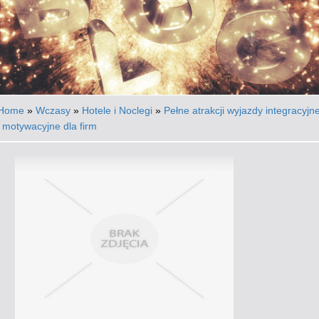
Home
»
Wczasy
»
Hotele i Noclegi
»
Pełne atrakcji wyjazdy integracyjn
i motywacyjne dla firm