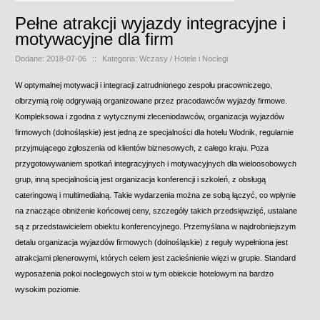
Pełne atrakcji wyjazdy integracyjne i
motywacyjne dla firm
Dodane: 2018-07-06
::
Kategoria: Wczasy / Hotele i Noclegi
W optymalnej motywacji i integracji zatrudnionego zespołu pracowniczego,
olbrzymią rolę odgrywają organizowane przez pracodawców wyjazdy firmowe.
Kompleksowa i zgodna z wytycznymi zleceniodawców, organizacja wyjazdów
firmowych (dolnośląskie) jest jedną ze specjalności dla hotelu Wodnik, regularnie
przyjmującego zgłoszenia od klientów biznesowych, z całego kraju. Poza
przygotowywaniem spotkań integracyjnych i motywacyjnych dla wieloosobowych
grup, inną specjalnością jest organizacja konferencji i szkoleń, z obsługą
cateringową i multimedialną. Takie wydarzenia można ze sobą łączyć, co wpłynie
na znaczące obniżenie końcowej ceny, szczegóły takich przedsięwzięć, ustalane
są z przedstawicielem obiektu konferencyjnego. Przemyślana w najdrobniejszym
detalu organizacja wyjazdów firmowych (dolnośląskie) z reguły wypełniona jest
atrakcjami plenerowymi, których celem jest zacieśnienie więzi w grupie. Standard
wyposażenia pokoi noclegowych stoi w tym obiekcie hotelowym na bardzo
wysokim poziomie.