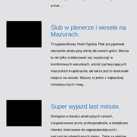
a true ...
Ślub w plenerze i wesele na
Mazurach.
Trzygwiazdkowy Hotel Ognisty Ptak przygotował
niezwykle atrakcyjną ofertę dla swoich gości. Można
tu nie tylko zrelaksować się i wypocząć w
komfortowych warunkach, wśród zachwycających
mazurskich krajobrazów, ale także jest to doskonałe
miejsce na wesele. Mazury to jedno z najbardziej
romantycznych i mag...
Super wyjazd last minute.
Dostępne w bardzo atrakcyjnych cenach,
zorganizowane przez profesjonalistów, a dodatkowo
również skierowane do najpopularniejszych i
najczęściej odwiedzanych miejsc. Takie są właśnie