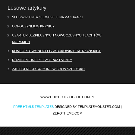
Losowe artykuły
ŚLUB W PLENERZE I WESELE NA MAZURACH.
ODPOCZYNEK W KRYNICY
CZARTER BEZPIECZNYCH NOWOCZESNYCH JACHTÓW
MORSKICH
KOMFORTOWY NOCLEG W BUKOWINIE TATRZAŃSKIEJ.
RÓŻNORODNE REJSY ORAZ EVENTY
ZABIEGI RELAKSACYJNE W SPA W SZCZYRKU
WWW.CHICHOTBLOGUJE.COM.PL
FREE HTML5 TEMPLATES
DESIGNED BY TEMPLATEMONSTER.COM |
ZEROTHEME.COM