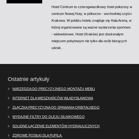
Hotel Centrum to czterogwiazdkowy hotel położony w
centrum Nowej Huty, w północno - wschodniej części
Krakowa. W pobliżu hotelu znajduje się Hala Arena, w
której organizowane są ważne wydarzenia sportowo
- widowiskowe. Hotel (Kraków) jest doskonałym
miejscem pobytowym nie tylko dla osób biorących
udział...
Ostatnie artykuły
NARZĘDZIA DO PRECYZYJNEGO MONTAŻU MEBLI
INTERNET DLA MIESZKAŃCÓW WŁADYSŁAWOWA
ZŁĄCZKA PRECYZYJNA DO SPAWANIA ORBITALNEGO
WYDAJNE FILTRY DO OLEJU SILNIKOWEGO
SOLIDNE ŁĄCZENIE ELEMENTÓW HYDRAULICZNYCH
ZDROWE POSIŁKI DLA PUPILA.