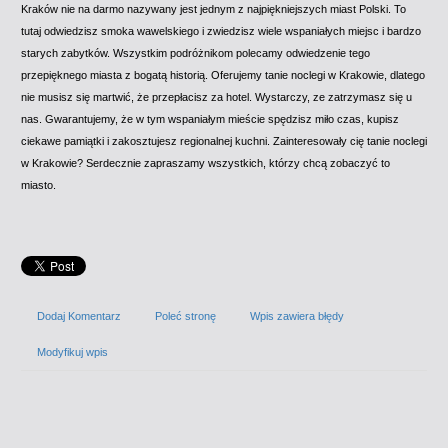
Kraków nie na darmo nazywany jest jednym z najpiękniejszych miast Polski. To
tutaj odwiedzisz smoka wawelskiego i zwiedzisz wiele wspaniałych miejsc i bardzo
starych zabytków. Wszystkim podróżnikom polecamy odwiedzenie tego
przepięknego miasta z bogatą historią. Oferujemy tanie noclegi w Krakowie, dlatego
nie musisz się martwić, że przepłacisz za hotel. Wystarczy, ze zatrzymasz się u
nas. Gwarantujemy, że w tym wspaniałym mieście spędzisz miło czas, kupisz
ciekawe pamiątki i zakosztujesz regionalnej kuchni. Zainteresowały cię tanie noclegi
w Krakowie? Serdecznie zapraszamy wszystkich, którzy chcą zobaczyć to
miasto.
Dodaj Komentarz
Poleć stronę
Wpis zawiera błędy
Modyfikuj wpis