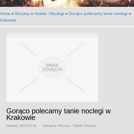
Home
»
Wczasy
»
Hotele i Noclegi
»
Gorąco polecamy tanie noclegi w
Krakowie
Gorąco polecamy tanie noclegi w
Krakowie
Dodane: 2016-12-16
::
Kategoria: Wczasy / Hotele i Noclegi