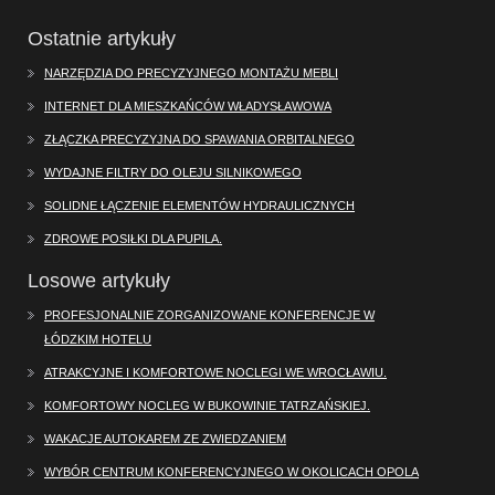
Ostatnie artykuły
NARZĘDZIA DO PRECYZYJNEGO MONTAŻU MEBLI
INTERNET DLA MIESZKAŃCÓW WŁADYSŁAWOWA
ZŁĄCZKA PRECYZYJNA DO SPAWANIA ORBITALNEGO
WYDAJNE FILTRY DO OLEJU SILNIKOWEGO
SOLIDNE ŁĄCZENIE ELEMENTÓW HYDRAULICZNYCH
ZDROWE POSIŁKI DLA PUPILA.
Losowe artykuły
PROFESJONALNIE ZORGANIZOWANE KONFERENCJE W
ŁÓDZKIM HOTELU
ATRAKCYJNE I KOMFORTOWE NOCLEGI WE WROCŁAWIU.
KOMFORTOWY NOCLEG W BUKOWINIE TATRZAŃSKIEJ.
WAKACJE AUTOKAREM ZE ZWIEDZANIEM
WYBÓR CENTRUM KONFERENCYJNEGO W OKOLICACH OPOLA