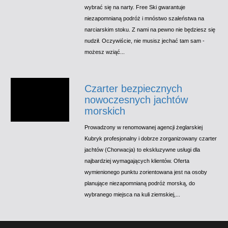
wybrać się na narty. Free Ski gwarantuje
niezapomnianą podróż i mnóstwo szaleństwa na
narciarskim stoku. Z nami na pewno nie będziesz się
nudził. Oczywiście, nie musisz jechać tam sam -
możesz wziąć...
Czarter bezpiecznych
nowoczesnych jachtów
morskich
Prowadzony w renomowanej agencji żeglarskiej
Kubryk profesjonalny i dobrze zorganizowany czarter
jachtów (Chorwacja) to ekskluzywne usługi dla
najbardziej wymagających klientów. Oferta
wymienionego punktu zorientowana jest na osoby
planujące niezapomnianą podróż morską, do
wybranego miejsca na kuli ziemskiej,...