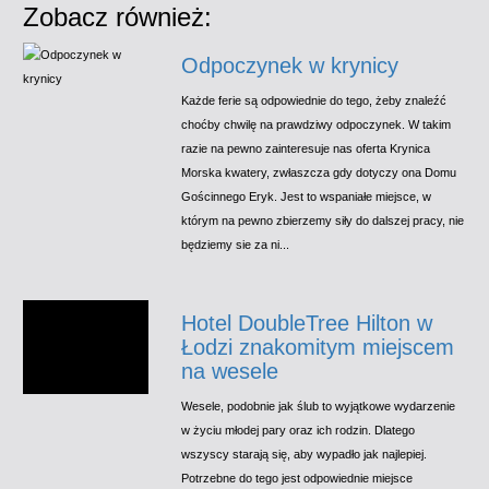
Zobacz również:
Odpoczynek w krynicy
Każde ferie są odpowiednie do tego, żeby znaleźć
choćby chwilę na prawdziwy odpoczynek. W takim
razie na pewno zainteresuje nas oferta Krynica
Morska kwatery, zwłaszcza gdy dotyczy ona Domu
Gościnnego Eryk. Jest to wspaniałe miejsce, w
którym na pewno zbierzemy siły do dalszej pracy, nie
będziemy sie za ni...
Hotel DoubleTree Hilton w
Łodzi znakomitym miejscem
na wesele
Wesele, podobnie jak ślub to wyjątkowe wydarzenie
w życiu młodej pary oraz ich rodzin. Dlatego
wszyscy starają się, aby wypadło jak najlepiej.
Potrzebne do tego jest odpowiednie miejsce