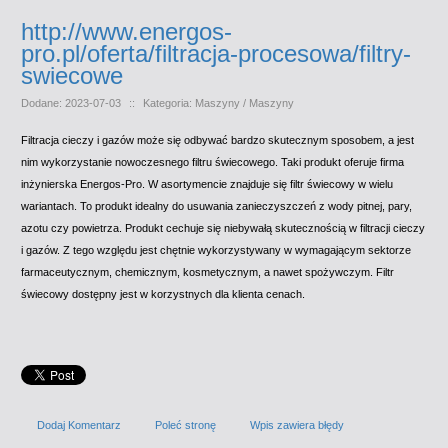
http://www.energos-
pro.pl/oferta/filtracja-procesowa/filtry-
swiecowe
Dodane: 2023-07-03
::
Kategoria: Maszyny / Maszyny
Filtracja cieczy i gazów może się odbywać bardzo skutecznym sposobem, a jest
nim wykorzystanie nowoczesnego filtru świecowego. Taki produkt oferuje firma
inżynierska Energos-Pro. W asortymencie znajduje się filtr świecowy w wielu
wariantach. To produkt idealny do usuwania zanieczyszczeń z wody pitnej, pary,
azotu czy powietrza. Produkt cechuje się niebywałą skutecznością w filtracji cieczy
i gazów. Z tego względu jest chętnie wykorzystywany w wymagającym sektorze
farmaceutycznym, chemicznym, kosmetycznym, a nawet spożywczym. Filtr
świecowy dostępny jest w korzystnych dla klienta cenach.
Dodaj Komentarz
Poleć stronę
Wpis zawiera błędy