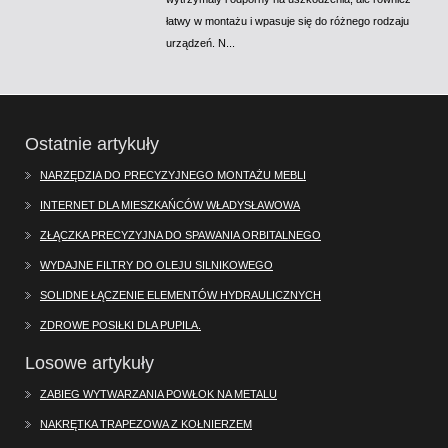
łatwy w montażu i wpasuje się do różnego rodzaju
urządzeń. N...
Ostatnie artykuły
NARZĘDZIA DO PRECYZYJNEGO MONTAŻU MEBLI
INTERNET DLA MIESZKAŃCÓW WŁADYSŁAWOWA
ZŁĄCZKA PRECYZYJNA DO SPAWANIA ORBITALNEGO
WYDAJNE FILTRY DO OLEJU SILNIKOWEGO
SOLIDNE ŁĄCZENIE ELEMENTÓW HYDRAULICZNYCH
ZDROWE POSIŁKI DLA PUPILA.
Losowe artykuły
ZABIEG WYTWARZANIA POWŁOK NA METALU
NAKRĘTKA TRAPEZOWA Z KOŁNIERZEM