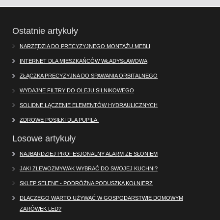
Ostatnie artykuły
NARZĘDZIA DO PRECYZYJNEGO MONTAŻU MEBLI
INTERNET DLA MIESZKAŃCÓW WŁADYSŁAWOWA
ZŁĄCZKA PRECYZYJNA DO SPAWANIA ORBITALNEGO
WYDAJNE FILTRY DO OLEJU SILNIKOWEGO
SOLIDNE ŁĄCZENIE ELEMENTÓW HYDRAULICZNYCH
ZDROWE POSIŁKI DLA PUPILA.
Losowe artykuły
NAJBARDZIEJ PROFESJONALNY ALARM ZE SŁONIEM
JAKI ZLEWOZMYWAK WYBRAĆ DO SWOJEJ KUCHNI?
SKLEP SELENE - PODRÓŻNA PODUSZKA KOŁNIERZ
DLACZEGO WARTO UŻYWAĆ W GOSPODARSTWIE DOMOWYM
ŻARÓWEK LED?