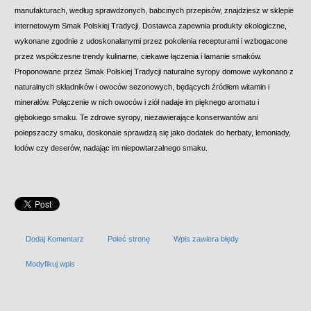
manufakturach, według sprawdzonych, babcinych przepisów, znajdziesz w sklepie
internetowym Smak Polskiej Tradycji. Dostawca zapewnia produkty ekologiczne,
wykonane zgodnie z udoskonalanymi przez pokolenia recepturami i wzbogacone
przez współczesne trendy kulinarne, ciekawe łączenia i łamanie smaków.
Proponowane przez Smak Polskiej Tradycji naturalne syropy domowe wykonano z
naturalnych składników i owoców sezonowych, będących źródłem witamin i
minerałów. Połączenie w nich owoców i ziół nadaje im pięknego aromatu i
głębokiego smaku. Te zdrowe syropy, niezawierające konserwantów ani
polepszaczy smaku, doskonale sprawdzą się jako dodatek do herbaty, lemoniady,
lodów czy deserów, nadając im niepowtarzalnego smaku.
Dodaj Komentarz
Poleć stronę
Wpis zawiera błędy
Modyfikuj wpis