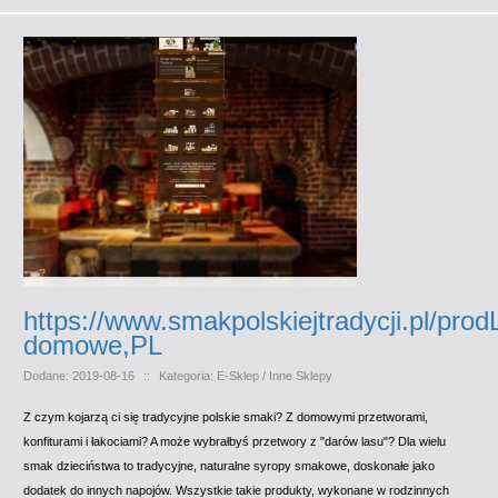
https://www.smakpolskiejtradycji.pl/prodL
domowe,PL
Dodane: 2019-08-16
::
Kategoria: E-Sklep / Inne Sklepy
Z czym kojarzą ci się tradycyjne polskie smaki? Z domowymi przetworami,
konfiturami i łakociami? A może wybrałbyś przetwory z "darów lasu"? Dla wielu
smak dzieciństwa to tradycyjne, naturalne syropy smakowe, doskonałe jako
dodatek do innych napojów. Wszystkie takie produkty, wykonane w rodzinnych