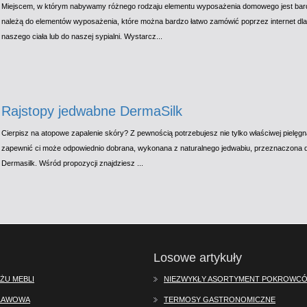
Miejscem, w którym nabywamy różnego rodzaju elementu wyposażenia domowego jest bardz
należą do elementów wyposażenia, które można bardzo łatwo zamówić poprzez internet dlat
naszego ciała lub do naszej sypialni. Wystarcz...
Rajstopy jedwabne DermaSilk
Cierpisz na atopowe zapalenie skóry? Z pewnością potrzebujesz nie tylko właściwej pielęgn
zapewnić ci może odpowiednio dobrana, wykonana z naturalnego jedwabiu, przeznaczona dl
Dermasilk. Wśród propozycji znajdziesz ...
Losowe artykuły
ŻU MEBLI
NIEZWYKŁY ASORTYMENT POKROWCÓW
SŁAWOWA
TERMOSY GASTRONOMICZNE