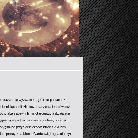
 okazać się wyzwaniem, jeśli nie posiadasz
iej pielęgnacji. Nie bez znaczenia jest również
ocy, jaka zapewni firma Gardenwizja działająca
ęgnacją ogrodów, zielonych dachów, parków i
ryginalne przycięcie drzew, które się w nim
niem prostym, a klienci Gardenwizji będą cieszyć