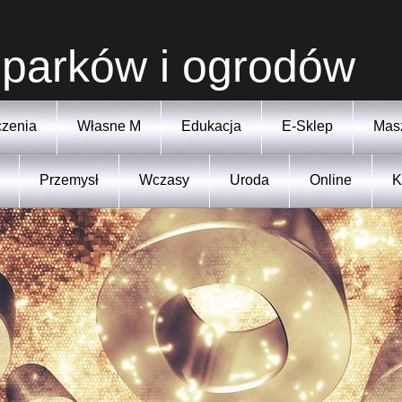
 parków i ogrodów
zenia
Własne M
Edukacja
E-Sklep
Mas
Przemysł
Wczasy
Uroda
Online
K