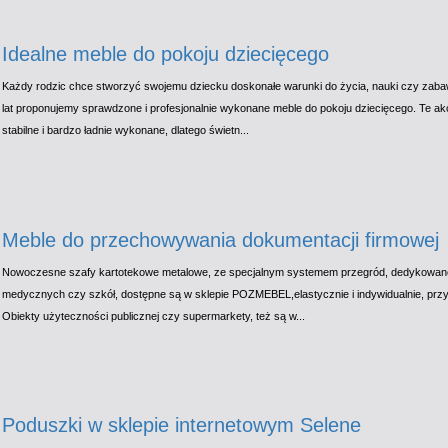
Idealne meble do pokoju dziecięcego
Każdy rodzic chce stworzyć swojemu dziecku doskonałe warunki do życia, nauki czy zabaw
lat proponujemy sprawdzone i profesjonalnie wykonane meble do pokoju dziecięcego. Te a
stabilne i bardzo ładnie wykonane, dlatego świetn...
Meble do przechowywania dokumentacji firmowej
Nowoczesne szafy kartotekowe metalowe, ze specjalnym systemem przegród, dedykowane
medycznych czy szkół, dostępne są w sklepie POZMEBEL,elastycznie i indywidualnie, przyst
Obiekty użyteczności publicznej czy supermarkety, też są w...
Poduszki w sklepie internetowym Selene