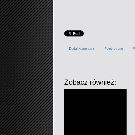
Dodaj Komentarz
Poleć stronę
W
Zobacz również: