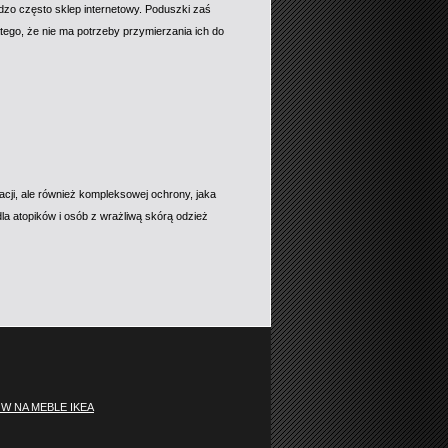
o często sklep internetowy. Poduszki zaś
ego, że nie ma potrzeby przymierzania ich do
acji, ale również kompleksowej ochrony, jaka
a atopików i osób z wrażliwą skórą odzież
 NA MEBLE IKEA