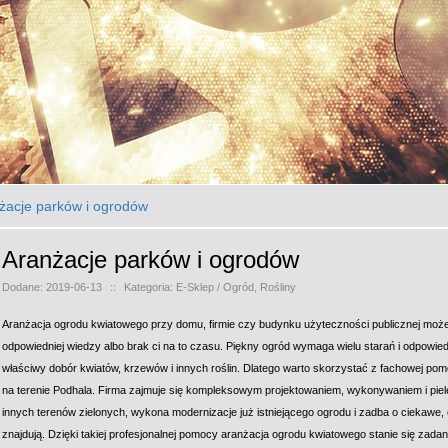
żacje parków i ogrodów
Aranżacje parków i ogrodów
Dodane: 2019-06-13
::
Kategoria: E-Sklep / Ogród, Rośliny
Aranżacja ogrodu kwiatowego przy domu, firmie czy budynku użyteczności publicznej może
odpowiedniej wiedzy albo brak ci na to czasu. Piękny ogród wymaga wielu starań i odpowiedn
właściwy dobór kwiatów, krzewów i innych roślin. Dlatego warto skorzystać z fachowej pom
na terenie Podhala. Firma zajmuje się kompleksowym projektowaniem, wykonywaniem i piel
innych terenów zielonych, wykona modernizacje już istniejącego ogrodu i zadba o ciekawe, o
znajdują. Dzięki takiej profesjonalnej pomocy aranżacja ogrodu kwiatowego stanie się zada