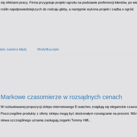
się efektami pracy. Firma przygotuje projekt ogrodu na podstawie preferencji klientów, po 
roślin najodpowiedniejszych do rodzaju gleby, a następnie wykona projekt i zadba o ogród.
pis zawiera błędy
Modyfikuj wpis
Markowe czasomierze w rozsądnych cenach
W rozbudowanej propozycji sklepu internetowego E-watches znajdują się eleganckie czasom
Poszczególne produkty z oferty sklepu mogą być doskonałym rozwiązanie na prezent. Wś
słowa szczególnego uznania zasługują zegarki Tommy Hilfi...