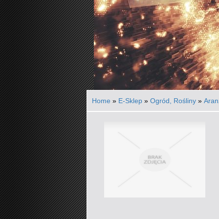
Home
»
E-Sklep
»
Ogród, Rośliny
»
Aran