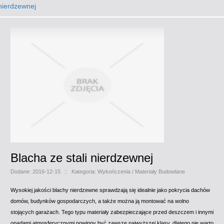
nierdzewnej
Blacha ze stali nierdzewnej
Dodane: 2016-12-15
::
Kategoria: Wykończenia / Materiały Budowlane
Wysokiej jakości blachy nierdzewne sprawdzają się idealnie jako pokrycia dachów
domów, budynków gospodarczych, a także można ją montować na wolno
stojących garażach. Tego typu materiały zabezpieczające przed deszczem i innymi
opadami atmosferycznymi powinny być zawsze najwyższej klasy, dlatego nie warto