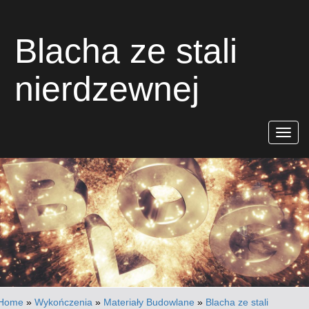
Blacha ze stali
nierdzewnej
Rozwiń
nawigac
Home
»
Wykończenia
»
Materiały Budowlane
»
Blacha ze stali