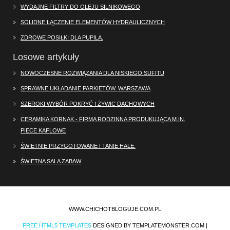
WYDAJNE FILTRY DO OLEJU SILNIKOWEGO
SOLIDNE ŁĄCZENIE ELEMENTÓW HYDRAULICZNYCH
ZDROWE POSIŁKI DLA PUPILA.
Losowe artykuły
NOWOCZESNE ROZWIĄZANIA DLA NISKIEGO SUFITU
SPRAWNE UKŁADANIE PARKIETÓW. WARSZAWA
SZEROKI WYBÓR POKRYĆ I ŻYWIC DACHOWYCH
CERAMIKA KORNAK - FIRMA RODZINNA PRODUKUJĄCA M.IN.
PIECE KAFLOWE
ŚWIETNIE PRZYGOTOWANE I TANIE HALE.
ŚWIETNA SALA ZABAW
WWW.CHICHOTBLOGUJE.COM.PL
FREE HTML5 TEMPLATES
DESIGNED BY TEMPLATEMONSTER.COM |