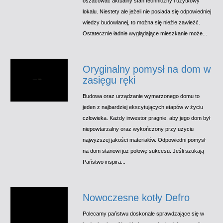
oszacować aktualny stan techniczny i użytkowy
lokalu. Niestety ale jeżeli nie posiada się odpowiedniej
wiedzy budowlanej, to można się nieźle zawieźć.
Ostatecznie ładnie wyglądające mieszkanie może...
Oryginalny pomysł na dom w
zasięgu ręki
Budowa oraz urządzanie wymarzonego domu to
jeden z najbardziej ekscytujących etapów w życiu
człowieka. Każdy inwestor pragnie, aby jego dom był
niepowtarzalny oraz wykończony przy użyciu
najwyższej jakości materiałów. Odpowiedni pomysł
na dom stanowi już połowę sukcesu. Jeśli szukają
Państwo inspira...
Nowoczesne kotły Defro
Polecamy państwu doskonale sprawdzające się w