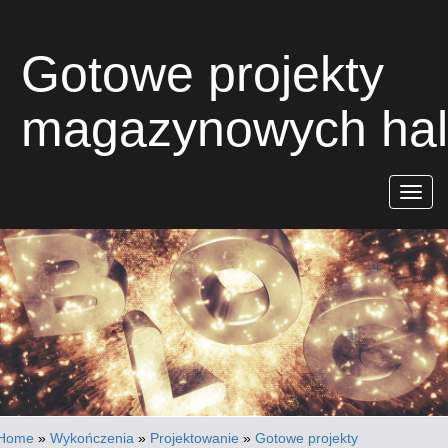
Gotowe projekty
magazynowych hal
Rozwiń
nawigac
Home
»
Wykończenia
»
Projektowanie
»
Gotowe projekty