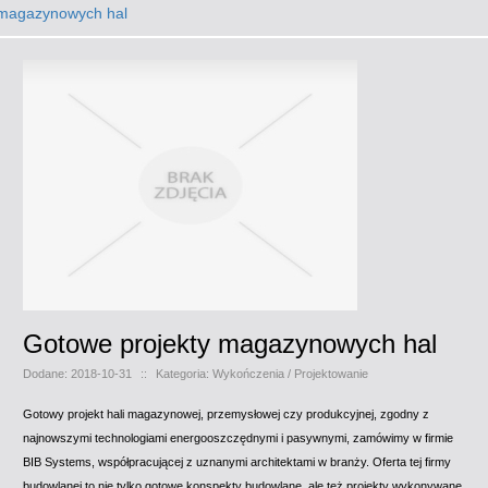
magazynowych hal
Gotowe projekty magazynowych hal
Dodane: 2018-10-31
::
Kategoria: Wykończenia / Projektowanie
Gotowy projekt hali magazynowej, przemysłowej czy produkcyjnej, zgodny z
najnowszymi technologiami energooszczędnymi i pasywnymi, zamówimy w firmie
BIB Systems, współpracującej z uznanymi architektami w branży. Oferta tej firmy
budowlanej to nie tylko gotowe konspekty budowlane, ale też projekty wykonywane