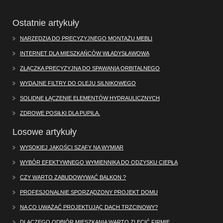
Ostatnie artykuły
NARZĘDZIA DO PRECYZYJNEGO MONTAŻU MEBLI
INTERNET DLA MIESZKAŃCÓW WŁADYSŁAWOWA
ZŁĄCZKA PRECYZYJNA DO SPAWANIA ORBITALNEGO
WYDAJNE FILTRY DO OLEJU SILNIKOWEGO
SOLIDNE ŁĄCZENIE ELEMENTÓW HYDRAULICZNYCH
ZDROWE POSIŁKI DLA PUPILA.
Losowe artykuły
WYSOKIEJ JAKOŚCI SZAFY NA WYMIAR
WYBÓR EFEKTYWNEGO WYMIENNIKA DO ODZYSKU CIEPŁA
CZY WARTO ZABUDOWYWAĆ BALKON ?
PROFESJONALNIE SPORZĄDZONY PROJEKT DOMU
NA CO UWAŻAĆ PROJEKTUJĄC DACH TRZCINOWY?
DLACZEGO ODBIÓR MIESZKANIA WARTO ZLECIĆ FIRMIE