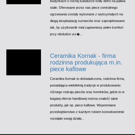
budynkach o różnej kubaturze kotły defro na paliwa
stałe. Oferowane przez nas piece centralnego
ogrzewania zostały wykonane z wytrzymałych na
długą eksploatację surowców oraz zaprojektowane
tak, by użytkownik miał zapewniony pełen komfort
przy obsłudze urz�...
Ceramika Kornak - firma
rodzinna produkująca m.in.
piece kaflowe
Ceramika Kornak to doświadczona, rodzinna firma,
posiadająca wieloletnią tradycje w produkowaniu
różnego rodzaju pieców oraz kominków, gdzie to w
bogatej ofercie handlowej można znaleźć takie
produkty, jak np. piece kaflowe. Wspomniane
przedsiębiorstwo z każdym rokiem konsekwentnie
rozwijało swoją działa...