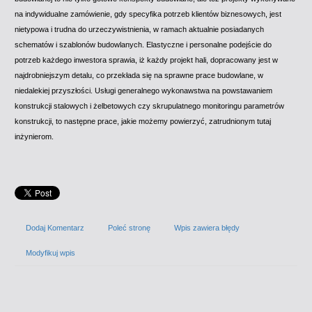
na indywidualne zamówienie, gdy specyfika potrzeb klientów biznesowych, jest
nietypowa i trudna do urzeczywistnienia, w ramach aktualnie posiadanych
schematów i szablonów budowlanych. Elastyczne i personalne podejście do
potrzeb każdego inwestora sprawia, iż każdy projekt hali, dopracowany jest w
najdrobniejszym detalu, co przekłada się na sprawne prace budowlane, w
niedalekiej przyszłości. Usługi generalnego wykonawstwa na powstawaniem
konstrukcji stalowych i żelbetowych czy skrupulatnego monitoringu parametrów
konstrukcji, to następne prace, jakie możemy powierzyć, zatrudnionym tutaj
inżynierom.
Dodaj Komentarz
Poleć stronę
Wpis zawiera błędy
Modyfikuj wpis