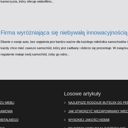
kamerzysta, który oferuje wideofilmo...
Firma wyróżniająca się niebywałą innowacyjnością
Dbanie o swoje auto, bez wątpienia jest bardzo ważne dla każdego miłośnika samochodów i 
każdy chce mieć zawsze samochód, który jest zadbany i dobrze się prezentuje. W związk
regularnie maluje swój samochód, żeby go odno...
Losowe artykuły
ŻU MEBLI
NAJLEPSZE RODZAJE BUTELEK DO P
SŁAWOWA
JAK STWORZYĆ NIEZAPOMNIANY WIEC
RBITALNEGO
WYSOKIEJ JAKOŚCI KEBAB