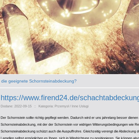
t die geeignete Schornsteinabdeckung?
https://www.firend24.de/schachtabdeckun
Dodane: 2022-09-15
::
Kategoria: Przemysł / Inne Usługi
Der Schornstein sollte richtig gepflegt werden. Dadurch wird er uns jahrelang besser dienen
Schornsteinabdeckung, mit der der Schornstein vor widrigen Witterungsbedingungen wie R
Schornsteinabdeckung schützt auch die Auspuffrohre. Gleichzeitig verengt die Abdeckung de
Lamellen selbst ermöglichen es Ihnen, sich in Windrichtung zu positionieren. Sie können al