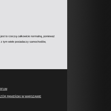
jest to rzeczą całkowicie normalną, ponieważ
u z tym wiele posiadaczy samochodów,
ERFUM
ZÓR PANIEŃSKI W WARSZAWIE