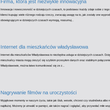
Firma, która jest niezwykle innowacyjna
Innowacja i nowoczesność w dzisiejszych czasach, to podstawa i każdy zdaje sobie z teg
klienci kupując wiele różnego rodzaju rzeczy, zwracają uwagę na to, jak zostały one wypr
obowiązującym w dzisiejszych czasach wymogą, reasumuj...
Internet dla mieszkańców władysławowa
Internet dla mieszkańców Władysławowa to niezbędna usługa w dzisiejszych czasach. Dzi
mieszkańcy miasta mogą cieszyć się szybkim przesyłem danych oraz stabilnym połączeniem
Władysławowie, można łatwo komunikować się ze z...
Nagrywanie filmów na uroczystości
Wyjątkowe momenty w naszym życiu, takie jak ślub, wesele, chrzest czy studniówka albo 
najdłużej. Możemy je utrwalić w pamięci, ale także nagrać i oglądać, aby przywołać miłe ws