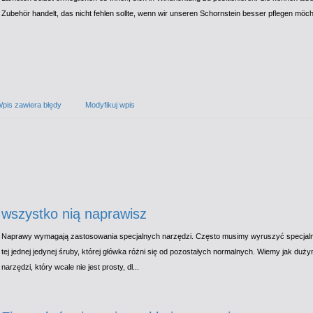
Zubehör handelt, das nicht fehlen sollte, wenn wir unseren Schornstein besser pflegen möch
pis zawiera błędy
Modyfikuj wpis
wszystko nią naprawisz
Naprawy wymagają zastosowania specjalnych narzędzi. Często musimy wyruszyć specjalnie
tej jednej jedynej śruby, której główka różni się od pozostałych normalnych. Wiemy jak duż
narzędzi, który wcale nie jest prosty, dl...