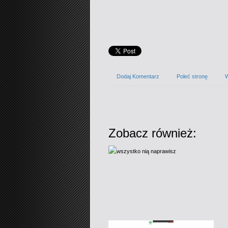
Dodaj Komentarz
Poleć stronę
W
Zobacz również: