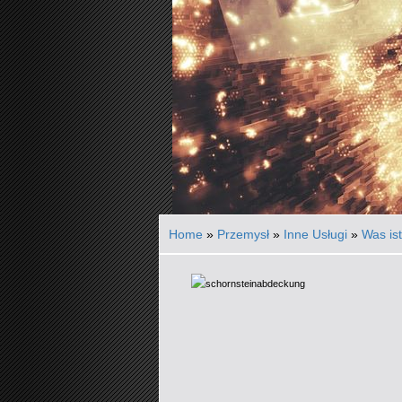
Home
»
Przemysł
»
Inne Usługi
»
Was is