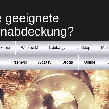
e geeignete
inabdeckung?
zenia
Własne M
Edukacja
E-Sklep
Mas
Przemysł
Wczasy
Uroda
Online
K