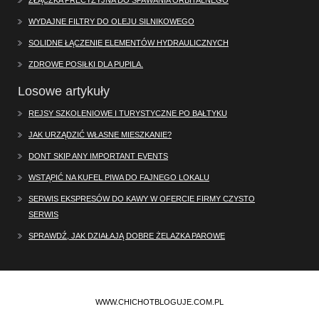
WYDAJNE FILTRY DO OLEJU SILNIKOWEGO
SOLIDNE ŁĄCZENIE ELEMENTÓW HYDRAULICZNYCH
ZDROWE POSIŁKI DLA PUPILA.
Losowe artykuły
REJSY SZKOLENIOWE I TURYSTYCZNE PO BAŁTYKU
JAK URZĄDZIĆ WŁASNE MIESZKANIE?
DONT SKIP ANY IMPORTANT EVENTS
WSTĄPIĆ NA KUFEL PIWA DO FAJNEGO LOKALU
SERWIS EKSPRESÓW DO KAWY W OFERCIE FIRMY CZYSTO
SERWIS
SPRAWDŹ, JAK DZIAŁAJĄ DOBRE ŻELAZKA PAROWE
WWW.CHICHOTBLOGUJE.COM.PL