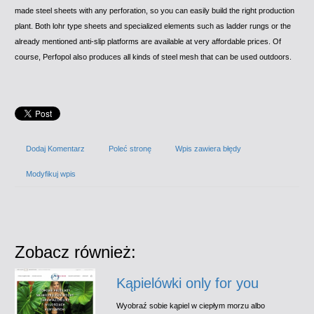
made steel sheets with any perforation, so you can easily build the right production
plant. Both lohr type sheets and specialized elements such as ladder rungs or the
already mentioned anti-slip platforms are available at very affordable prices. Of
course, Perfopol also produces all kinds of steel mesh that can be used outdoors.
Dodaj Komentarz
Poleć stronę
Wpis zawiera błędy
Modyfikuj wpis
Zobacz również:
Kąpielówki only for you
Wyobraź sobie kąpiel w ciepłym morzu albo