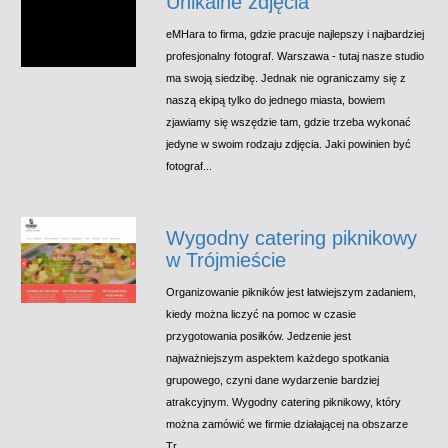
Unikalne zdjęcia
eMHara to firma, gdzie pracuje najlepszy i najbardziej
profesjonalny fotograf. Warszawa - tutaj nasze studio
ma swoją siedzibę. Jednak nie ograniczamy się z
naszą ekipą tylko do jednego miasta, bowiem
zjawiamy się wszędzie tam, gdzie trzeba wykonać
jedyne w swoim rodzaju zdjęcia. Jaki powinien być
fotograf...
Wygodny catering piknikowy
w Trójmieście
Organizowanie pikników jest łatwiejszym zadaniem,
kiedy można liczyć na pomoc w czasie
przygotowania posiłków. Jedzenie jest
najważniejszym aspektem każdego spotkania
grupowego, czyni dane wydarzenie bardziej
atrakcyjnym. Wygodny catering piknikowy, który
można zamówić we firmie działającej na obszarze
Tr...