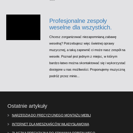
Profesjonalne zespoły
weselne dla wszystkich.
Chcesz zorganizować niezapomnianą zabawę
weselną? Potrzebujesz więc świetnej oprawy
muzycznej, a taką zapewnić ci może nasz zespół na
wesele. Poznań jest jednym z miejsc, w którym
bardzo łatwo można skontaktować się i wykorzystać
dostępne u nas możliwości. Proponujemy muzyczną
podróż przez minio...
Ostatnie artykuły
NARZĘDZIA DO PRECYZYJNEGO MONTAŻU MEBLI
INTERNET DLA MIESZKAŃCÓW WŁADYSŁAWOWA
ZŁĄCZKA PRECYZYJNA DO SPAWANIA ORBITALNEGO