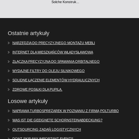
Solche Konstruk...
Ostatnie artykuły
NARZĘDZIA DO PRECYZYJNEGO MONTAŻU MEBLI
INTERNET DLA MIESZKAŃCÓW WŁADYSŁAWOWA
ZŁĄCZKA PRECYZYJNA DO SPAWANIA ORBITALNEGO
WYDAJNE FILTRY DO OLEJU SILNIKOWEGO
SOLIDNE ŁĄCZENIE ELEMENTÓW HYDRAULICZNYCH
ZDROWE POSIŁKI DLA PUPILA.
Losowe artykuły
NAPRAWA TURBOSPRĘŻAREK W POZNANIU Z FIRMĄ POLTURBO
WAS IST DIE GEEIGNETE SCHORNSTEINABDECKUNG?
OUTSOURCING ZADAŃ LOGISTYCZNYCH
DONT SKIP ANY IMPORTANT EVENTS