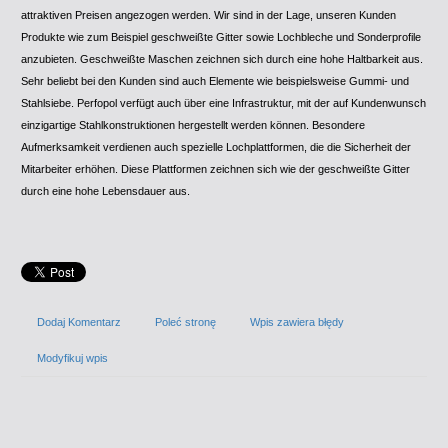
attraktiven Preisen angezogen werden. Wir sind in der Lage, unseren Kunden
Produkte wie zum Beispiel geschweißte Gitter sowie Lochbleche und Sonderprofile
anzubieten. Geschweißte Maschen zeichnen sich durch eine hohe Haltbarkeit aus.
Sehr beliebt bei den Kunden sind auch Elemente wie beispielsweise Gummi- und
Stahlsiebe. Perfopol verfügt auch über eine Infrastruktur, mit der auf Kundenwunsch
einzigartige Stahlkonstruktionen hergestellt werden können. Besondere
Aufmerksamkeit verdienen auch spezielle Lochplattformen, die die Sicherheit der
Mitarbeiter erhöhen. Diese Plattformen zeichnen sich wie der geschweißte Gitter
durch eine hohe Lebensdauer aus.
Dodaj Komentarz
Poleć stronę
Wpis zawiera błędy
Modyfikuj wpis