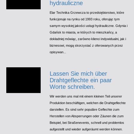
hydrauliczne
Elar Technika Grzewcza to przedsiębiorstwo, które
funkcjonuje na rynku od 1993 roku, oferując tym
samym wysokiej jakości usługi hydrauliczne. Gdynia i
Gdańsk to miasta, w których to mieszkańcy, a
dokładniej mówiąc, zarówno klienci indywidualni, jak i
biznesowi, mogą skorzystać z oferowanych przez
opisywan...
Lassen Sie mich über
Drahtgeflechte ein paar
Worte schreiben.
Wir werden uns mal mit einem kleinen Teil unserer
Produktion beschäftigen, welchen die Drahtgeflechte
darstellen. Es sind sehr populäre Geflechte zum
Herstellen von Absperrungen oder Zäunen die zum
Beispiel, bei Straßenevents, schnell und problemlos
aufgestellt und wieder aufgeräumt werden können.