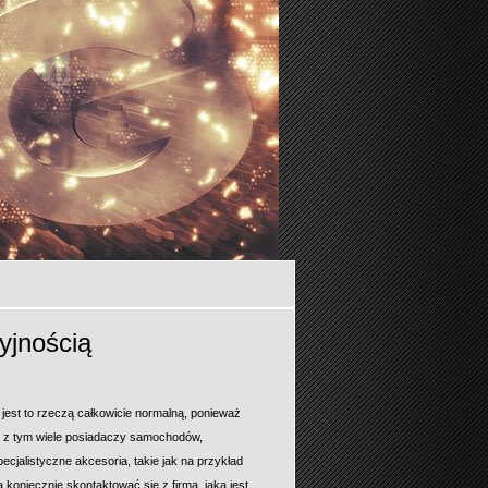
yjnością
jest to rzeczą całkowicie normalną, ponieważ
u z tym wiele posiadaczy samochodów,
cjalistyczne akcesoria, takie jak na przykład
 koniecznie skontaktować się z firmą, jaką jest