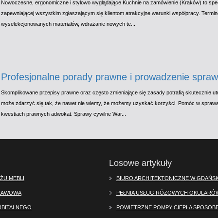
Nowoczesne, ergonomiczne i stylowo wyglądające Kuchnie na zamówienie (Kraków) to specj
zapewniającej wszystkim zgłaszającym się klientom atrakcyjne warunki współpracy. Termi
wyselekcjonowanych materiałów, wdrażanie nowych te...
Profesjonalne porady prawne i prowadzenie spraw
Skomplikowane przepisy prawne oraz często zmieniające się zasady potrafią skutecznie utr
może zdarzyć się tak, że nawet nie wiemy, że możemy uzyskać korzyści. Pomóc w spra
kwestiach prawnych adwokat. Sprawy cywilne War...
Losowe artykuły
ŻU MEBLI
BIURO ARCHITEKTONICZNE W GDAŃS
SŁAWOWA
PEŁNIA USŁUG RÓŻOWYCH OKULARÓ
RBITALNEGO
POWIETRZNE POMPY CIEPŁA SPOSOBE