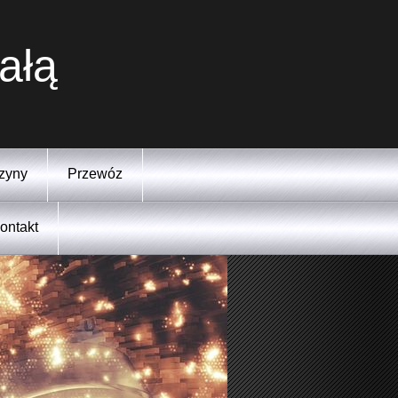
ałą
zyny
Przewóz
ontakt