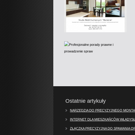
Ostatnie artykuły
NARZĘDZIA DO PRECYZYJNEGO MONTA
INTERNET DLA MIESZKAŃCÓW WŁADY
ZŁĄCZKA PRECYZYJNA DO SPAWANIA O