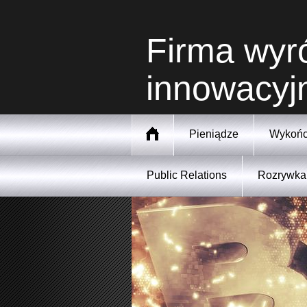
Firma wyró
innowacyj
Pieniądze
Wykońc
Public Relations
Rozrywka