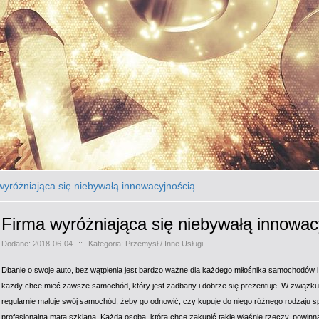
wyróżniająca się niebywałą innowacyjnością
Firma wyróżniająca się niebywałą innowac
Dodane: 2018-06-04
::
Kategoria: Przemysł / Inne Usługi
Dbanie o swoje auto, bez wątpienia jest bardzo ważne dla każdego miłośnika samochodów i 
każdy chce mieć zawsze samochód, który jest zadbany i dobrze się prezentuje. W związk
regularnie maluje swój samochód, żeby go odnowić, czy kupuje do niego różnego rodzaju spe
profesjonalna mata szklana. Każda osoba, która chce zakupić takie właśnie rzeczy, powinna