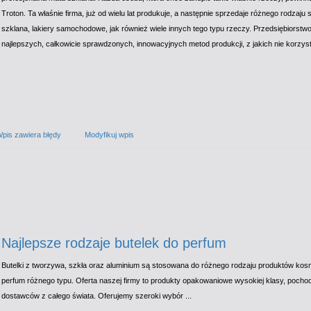
Troton. Ta właśnie firma, już od wielu lat produkuje, a następnie sprzedaje różnego rodzaju 
szklana, lakiery samochodowe, jak również wiele innych tego typu rzeczy. Przedsiębiorstwo 
najlepszych, całkowicie sprawdzonych, innowacyjnych metod produkcji, z jakich nie korzyst
pis zawiera błędy
Modyfikuj wpis
Najlepsze rodzaje butelek do perfum
Butelki z tworzywa, szkła oraz aluminium są stosowana do różnego rodzaju produktów ko
perfum różnego typu. Oferta naszej firmy to produkty opakowaniowe wysokiej klasy, poc
dostawców z całego świata. Oferujemy szeroki wybór ...