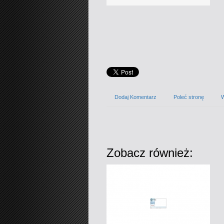
Dodaj Komentarz
Poleć stronę
W
Zobacz również: