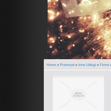
Home
»
Przemysł
»
Inne Usługi
»
Firma 