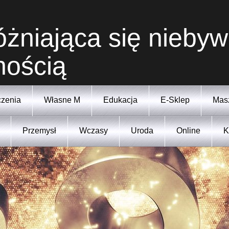
żniająca się niebyw
nością
zenia
Własne M
Edukacja
E-Sklep
Mas
Przemysł
Wczasy
Uroda
Online
K