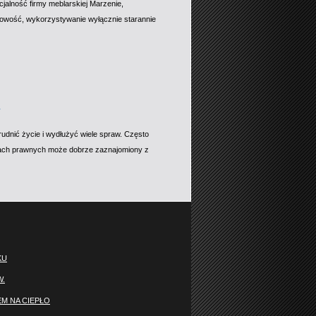
alność firmy meblarskiej Marzenie,
nowość, wykorzystywanie wyłącznie starannie
udnić życie i wydłużyć wiele spraw. Często
wach prawnych może dobrze zaznajomiony z
KU
W.
M NA CIEPŁO