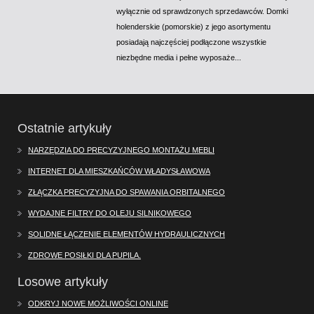
wyłącznie od sprawdzonych sprzedawców. Domki
holenderskie (pomorskie) z jego asortymentu
posiadają najczęściej podłączone wszystkie
niezbędne media i pełne wyposaże...
Ostatnie artykuły
NARZĘDZIA DO PRECYZYJNEGO MONTAŻU MEBLI
INTERNET DLA MIESZKAŃCÓW WŁADYSŁAWOWA
ZŁĄCZKA PRECYZYJNA DO SPAWANIA ORBITALNEGO
WYDAJNE FILTRY DO OLEJU SILNIKOWEGO
SOLIDNE ŁĄCZENIE ELEMENTÓW HYDRAULICZNYCH
ZDROWE POSIŁKI DLA PUPILA.
Losowe artykuły
ODKRYJ NOWE MOŻLIWOŚCI ONLINE