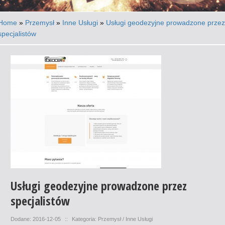
Home
»
Przemysł
»
Inne Usługi
»
Usługi geodezyjne prowadzone przez
specjalistów
Usługi geodezyjne prowadzone przez
specjalistów
Dodane: 2016-12-05
::
Kategoria: Przemysł / Inne Usługi