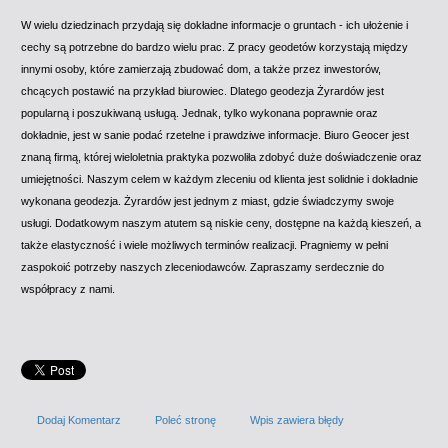
W wielu dziedzinach przydają się dokładne informacje o gruntach - ich ułożenie i
cechy są potrzebne do bardzo wielu prac. Z pracy geodetów korzystają między
innymi osoby, które zamierzają zbudować dom, a także przez inwestorów,
chcących postawić na przykład biurowiec. Dlatego geodezja Żyrardów jest
popularną i poszukiwaną usługą. Jednak, tylko wykonana poprawnie oraz
dokładnie, jest w sanie podać rzetelne i prawdziwe informacje. Biuro Geocer jest
znaną firmą, której wieloletnia praktyka pozwoliła zdobyć duże doświadczenie oraz
umiejętności. Naszym celem w każdym zleceniu od klienta jest solidnie i dokładnie
wykonana geodezja. Żyrardów jest jednym z miast, gdzie świadczymy swoje
usługi. Dodatkowym naszym atutem są niskie ceny, dostępne na każdą kieszeń, a
także elastyczność i wiele możliwych terminów realizacji. Pragniemy w pełni
zaspokoić potrzeby naszych zleceniodawców. Zapraszamy serdecznie do
współpracy z nami.
Dodaj Komentarz
Poleć stronę
Wpis zawiera błędy