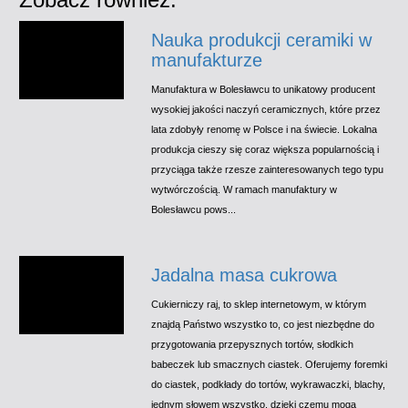
Nauka produkcji ceramiki w
manufakturze
Manufaktura w Bolesławcu to unikatowy producent
wysokiej jakości naczyń ceramicznych, które przez
lata zdobyły renomę w Polsce i na świecie. Lokalna
produkcja cieszy się coraz większa popularnością i
przyciąga także rzesze zainteresowanych tego typu
wytwórczością. W ramach manufaktury w
Bolesławcu pows...
Jadalna masa cukrowa
Cukierniczy raj, to sklep internetowym, w którym
znajdą Państwo wszystko to, co jest niezbędne do
przygotowania przepysznych tortów, słodkich
babeczek lub smacznych ciastek. Oferujemy foremki
do ciastek, podkłady do tortów, wykrawaczki, blachy,
jednym słowem wszystko, dzięki czemu mogą