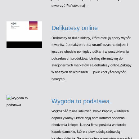
stworzyć Państwo naj...
Delikatesy online
Delikatesy to duże sklepy, które oferują spory wybór
towarów. Jednakże trzeba stracić czas na dojazd i
jeszcze chodzić pomiędzy pólkami w poszukiwaniu
potrzebnych produktów. Idealną alternatywą do
stacjonarnych marketów są delikatesy online.Zakupy
w naszych delikatesach — jakie korzyści?Wybór
naszych...
Wygoda to podstawa.
Większość z nas lubi mieć swoje kapcie, w których
odpoczywamy i które dają nam komfort podczas
chodzenia i ciepło. Nasza firma posiada w ofercie
kapcie damskie, które z pewnością zadowolą
każdego klienta. Są one dostępne we wielu wzorach i