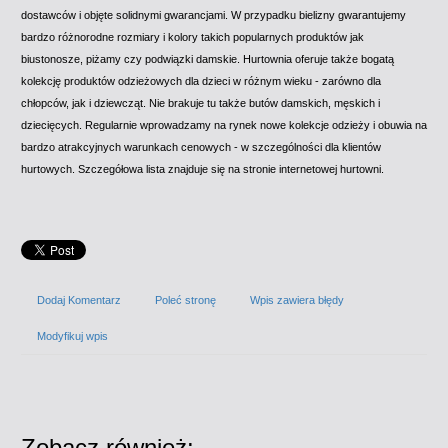
dostawców i objęte solidnymi gwarancjami. W przypadku bielizny gwarantujemy
bardzo różnorodne rozmiary i kolory takich popularnych produktów jak
biustonosze, piżamy czy podwiązki damskie. Hurtownia oferuje także bogatą
kolekcję produktów odzieżowych dla dzieci w różnym wieku - zarówno dla
chłopców, jak i dziewcząt. Nie brakuje tu także butów damskich, męskich i
dziecięcych. Regularnie wprowadzamy na rynek nowe kolekcje odzieży i obuwia na
bardzo atrakcyjnych warunkach cenowych - w szczególności dla klientów
hurtowych. Szczegółowa lista znajduje się na stronie internetowej hurtowni.
Dodaj Komentarz
Poleć stronę
Wpis zawiera błędy
Modyfikuj wpis
Zobacz również: