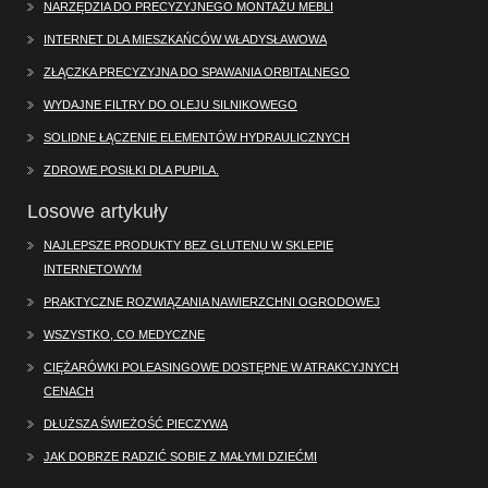
NARZĘDZIA DO PRECYZYJNEGO MONTAŻU MEBLI
INTERNET DLA MIESZKAŃCÓW WŁADYSŁAWOWA
ZŁĄCZKA PRECYZYJNA DO SPAWANIA ORBITALNEGO
WYDAJNE FILTRY DO OLEJU SILNIKOWEGO
SOLIDNE ŁĄCZENIE ELEMENTÓW HYDRAULICZNYCH
ZDROWE POSIŁKI DLA PUPILA.
Losowe artykuły
NAJLEPSZE PRODUKTY BEZ GLUTENU W SKLEPIE
INTERNETOWYM
PRAKTYCZNE ROZWIĄZANIA NAWIERZCHNI OGRODOWEJ
WSZYSTKO, CO MEDYCZNE
CIĘŻARÓWKI POLEASINGOWE DOSTĘPNE W ATRAKCYJNYCH
CENACH
DŁUŻSZA ŚWIEŻOŚĆ PIECZYWA
JAK DOBRZE RADZIĆ SOBIE Z MAŁYMI DZIEĆMI