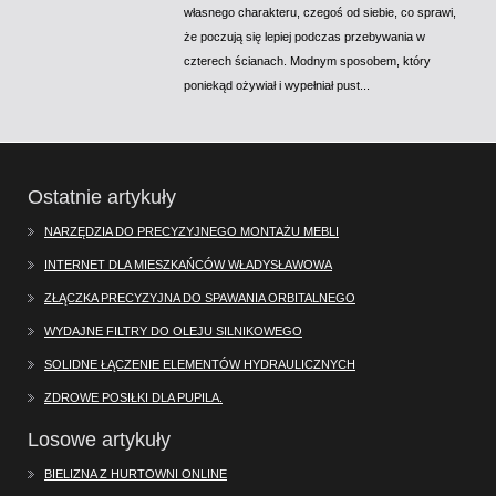
własnego charakteru, czegoś od siebie, co sprawi,
że poczują się lepiej podczas przebywania w
czterech ścianach. Modnym sposobem, który
poniekąd ożywiał i wypełniał pust...
Ostatnie artykuły
NARZĘDZIA DO PRECYZYJNEGO MONTAŻU MEBLI
INTERNET DLA MIESZKAŃCÓW WŁADYSŁAWOWA
ZŁĄCZKA PRECYZYJNA DO SPAWANIA ORBITALNEGO
WYDAJNE FILTRY DO OLEJU SILNIKOWEGO
SOLIDNE ŁĄCZENIE ELEMENTÓW HYDRAULICZNYCH
ZDROWE POSIŁKI DLA PUPILA.
Losowe artykuły
BIELIZNA Z HURTOWNI ONLINE