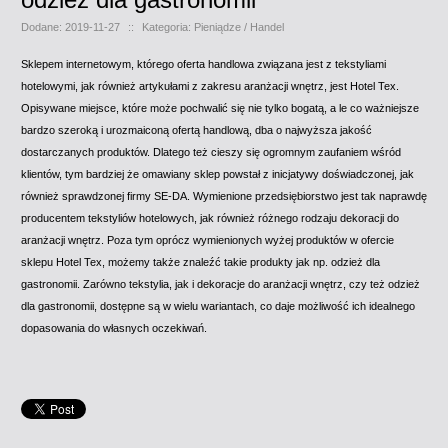
Dodane: 2019-11-27
::
Kategoria: Pieniądze / Handel
Sklepem internetowym, którego oferta handlowa związana jest z tekstyliami
hotelowymi, jak również artykułami z zakresu aranżacji wnętrz, jest Hotel Tex.
Opisywane miejsce, które może pochwalić się nie tylko bogatą, a le co ważniejsze
bardzo szeroką i urozmaiconą ofertą handlową, dba o najwyższa jakość
dostarczanych produktów. Dlatego też cieszy się ogromnym zaufaniem wśród
klientów, tym bardziej że omawiany sklep powstał z inicjatywy doświadczonej, jak
również sprawdzonej firmy SE-DA. Wymienione przedsiębiorstwo jest tak naprawdę
producentem tekstyliów hotelowych, jak również różnego rodzaju dekoracji do
aranżacji wnętrz. Poza tym oprócz wymienionych wyżej produktów w ofercie
sklepu Hotel Tex, możemy także znaleźć takie produkty jak np. odzież dla
gastronomii. Zarówno tekstylia, jak i dekoracje do aranżacji wnętrz, czy też odzież
dla gastronomii, dostępne są w wielu wariantach, co daje możliwość ich idealnego
dopasowania do własnych oczekiwań.