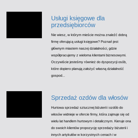
Usługi księgowe dla
przedsiębiorców
Nie wiesz, w którym mieście można znaleźć dobrą
firmę oferującą usługi księgowe? Poznań jest
głównym miastem naszej działalności, gdzie
współpracujemy z wieloma klientami biznesowymi.
Oczywiście jesteśmy również do dyspozycji osób,
które dopiero planują założyć własną działalność
gospod...
Sprzedaż ozdów dla włosów
Hurtowa sprzedaż sztucznej biżuterii i ozdób do
włosów widnieje w ofercie firmy, która zajmuje się od
wielu lat handlem hurtowym i detalicznym. Kieruje ona
do swoich klientów propozycję sprzedaży biżuterii i
innych artykułów w korzystnych cenach i w