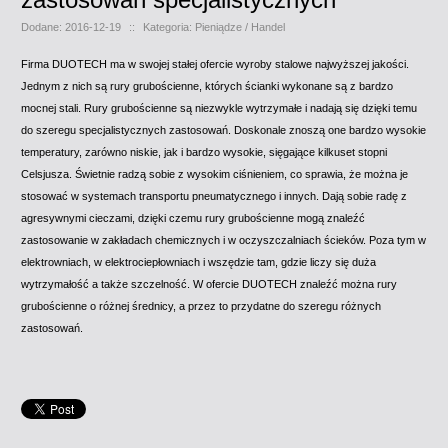
Dodane: 2016-12-19
::
Kategoria: Pieniądze / Handel
Firma DUOTECH ma w swojej stałej ofercie wyroby stalowe najwyższej jakości.
Jednym z nich są rury grubościenne, których ścianki wykonane są z bardzo
mocnej stali. Rury grubościenne są niezwykle wytrzymałe i nadają się dzięki temu
do szeregu specjalistycznych zastosowań. Doskonale znoszą one bardzo wysokie
temperatury, zarówno niskie, jak i bardzo wysokie, sięgające kilkuset stopni
Celsjusza. Świetnie radzą sobie z wysokim ciśnieniem, co sprawia, że można je
stosować w systemach transportu pneumatycznego i innych. Dają sobie radę z
agresywnymi cieczami, dzięki czemu rury grubościenne mogą znaleźć
zastosowanie w zakładach chemicznych i w oczyszczalniach ścieków. Poza tym w
elektrowniach, w elektrociepłowniach i wszędzie tam, gdzie liczy się duża
wytrzymałość a także szczelność. W ofercie DUOTECH znaleźć można rury
grubościenne o różnej średnicy, a przez to przydatne do szeregu różnych
zastosowań.