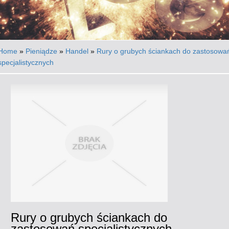
Home
»
Pieniądze
»
Handel
»
Rury o grubych ściankach do zastosowa
specjalistycznych
Rury o grubych ściankach do
zastosowań specjalistycznych