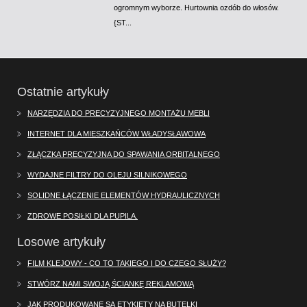
ogromnym wyborze. Hurtownia ozdób do włosów.
{ST...
Ostatnie artykuły
NARZĘDZIA DO PRECYZYJNEGO MONTAŻU MEBLI
INTERNET DLA MIESZKAŃCÓW WŁADYSŁAWOWA
ZŁĄCZKA PRECYZYJNA DO SPAWANIA ORBITALNEGO
WYDAJNE FILTRY DO OLEJU SILNIKOWEGO
SOLIDNE ŁĄCZENIE ELEMENTÓW HYDRAULICZNYCH
ZDROWE POSIŁKI DLA PUPILA.
Losowe artykuły
FILM KLEJOWY - CO TO TAKIEGO I DO CZEGO SŁUŻY?
STWÓRZ NAMI SWOJĄ ŚCIANKĘ REKLAMOWĄ
JAK PRODUKOWANE SĄ ETYKIETY NA BUTELKI