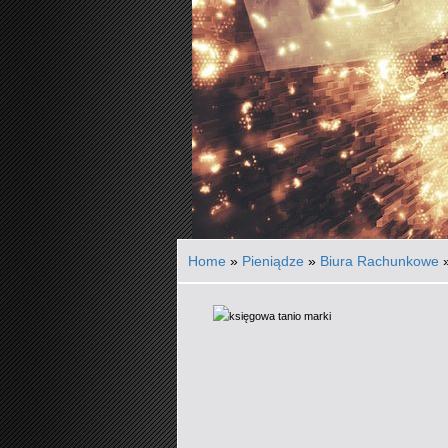
Home
»
Pieniądze
»
Biura Rachunkowe