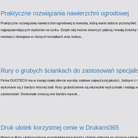
Praktyczne rozwiązania nawierzchni ogrodowej
Praktyczne rozwiązania nawierzchni ogrodowej to kwestia, którą warto dobrze przemyśleć.
najpopularniejszych wyborów na rynku. Dzięki niej można stworzyć piękną i trwałą ścieżkę 
montażu i dostępna w różnych kształtach oraz kolora...
Rury o grubych ściankach do zastosowań specjali
Firma DUOTECH ma w swojej stałej ofercie wyroby stalowe najwyższej jakości. Jednym z ni
wykonane są z bardzo mocnej stali. Rury grubościenne są niezwykle wytrzymałe i nadają si
zastosowań. Doskonale znoszą one bardzo wysok...
Druk ulotek korzystnej cenie w Drukarni365
Mniejsze firmy i jednoosobowe przedsiębiorstwa bardzo chętnie polegają na różnego rodza