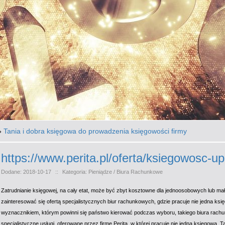
»
Tania i dobra księgowa do prowadzenia księgowości firmy
https://www.perita.pl/oferta/ksiegowosc-u
Dodane: 2018-10-17
::
Kategoria: Pieniądze / Biura Rachunkowe
Zatrudnianie księgowej, na cały etat, może być zbyt kosztowne dla jednoosobowych lub mał
zainteresować się ofertą specjalistycznych biur rachunkowych, gdzie pracuje nie jedna ksi
wyznacznikiem, którym powinni się państwo kierować podczas wyboru, takiego biura rach
specjalistyczne usługi, oferowane przez firmę Perita, w której pracuje nie jedna księgowa. Ta