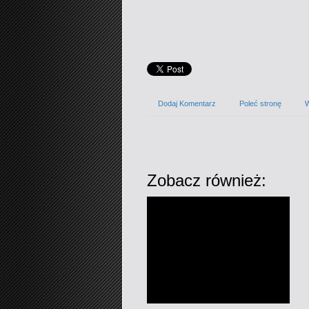
Dodaj Komentarz
Poleć stronę
W
Zobacz również: