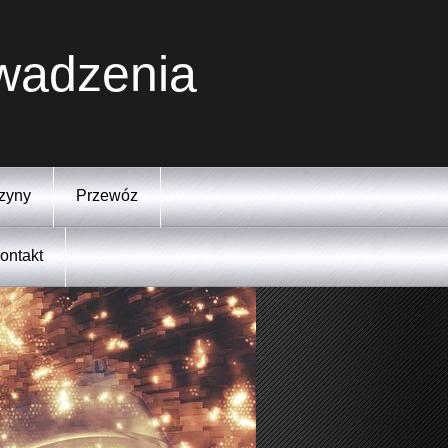
owadzenia
zyny
Przewóz
ontakt