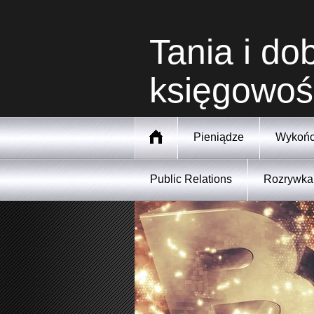
Tania i d
księgowośc
Pieniądze
Wykońc
Public Relations
Rozrywka