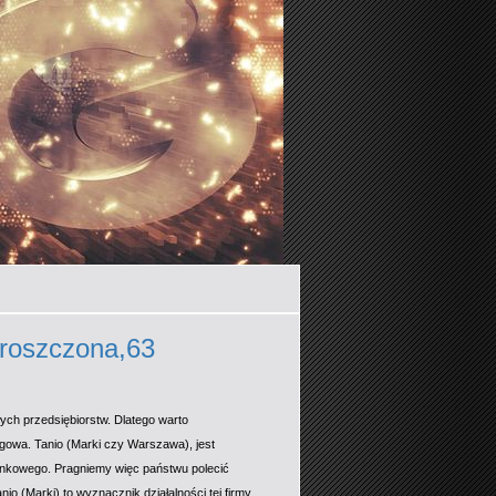
proszczona,63
ych przedsiębiorstw. Dlatego warto
ęgowa. Tanio (Marki czy Warszawa), jest
unkowego. Pragniemy więc państwu polecić
nio (Marki) to wyznacznik działalności tej firmy