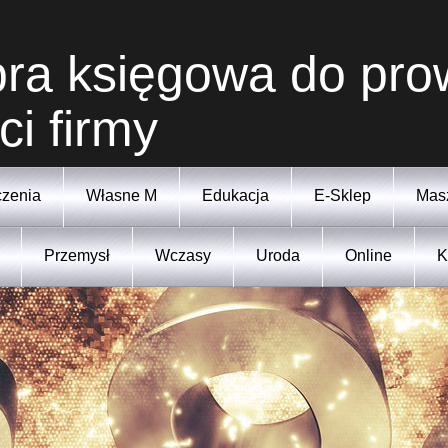
obra księgowa do pr
i firmy
zenia
Własne M
Edukacja
E-Sklep
Mas
Przemysł
Wczasy
Uroda
Online
K