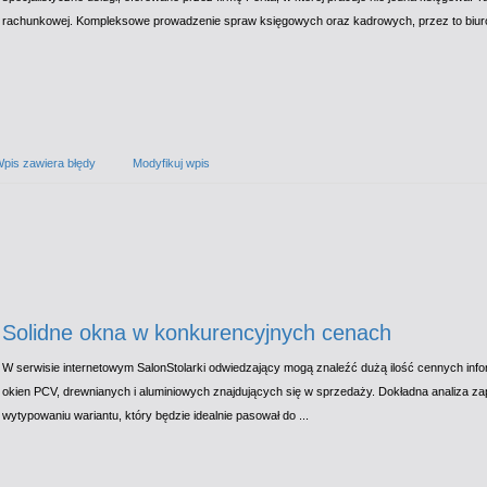
rachunkowej. Kompleksowe prowadzenie spraw księgowych oraz kadrowych, przez to biur
pis zawiera błędy
Modyfikuj wpis
Solidne okna w konkurencyjnych cenach
W serwisie internetowym SalonStolarki odwiedzający mogą znaleźć dużą ilość cennych inf
okien PCV, drewnianych i aluminiowych znajdujących się w sprzedaży. Dokładna analiza
wytypowaniu wariantu, który będzie idealnie pasował do ...