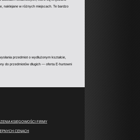
ne, naklejane w różnych miejscach. Te bardzo
ysłania przedmiot o wydłużonym kształcie,
ny do przedmiotów długich — oferta E-hurtowni
DZENIA KSIĘGOWOŚCI FIRMY
TĘPNYCH CENACH