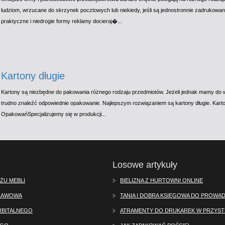
ludziom, wrzucane do skrzynek pocztowych lub niekiedy, jeśli są jednostronnie zadrukowa
praktyczne i niedrogie formy reklamy docieraj�...
Kartony długie
Kartony są niezbędne do pakowania różnego rodzaju przedmiotów. Jeżeli jednak mamy do w
trudno znaleźć odpowiednie opakowanie. Najlepszym rozwiązaniem są kartony długie. Karto
OpakowańSpecjalizujemy się w produkcji...
Losowe artykuły
ŻU MEBLI
BIELIZNA Z HURTOWNI ONLINE
SŁAWOWA
TANIA I DOBRA KSIĘGOWA DO PROWA
RBITALNEGO
ATRAMENTY DO DRUKAREK W PRZYS