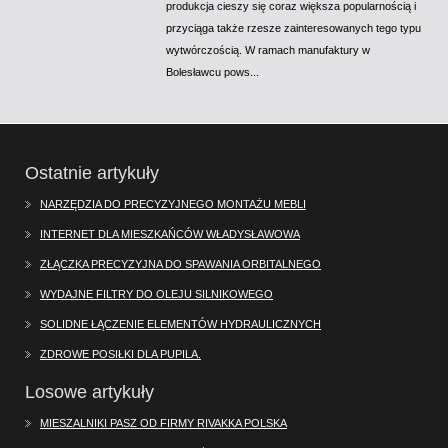
produkcja cieszy się coraz większa popularnością i
przyciąga także rzesze zainteresowanych tego typu
wytwórczością. W ramach manufaktury w
Bolesławcu pows...
Ostatnie artykuły
NARZĘDZIA DO PRECYZYJNEGO MONTAŻU MEBLI
INTERNET DLA MIESZKAŃCÓW WŁADYSŁAWOWA
ZŁĄCZKA PRECYZYJNA DO SPAWANIA ORBITALNEGO
WYDAJNE FILTRY DO OLEJU SILNIKOWEGO
SOLIDNE ŁĄCZENIE ELEMENTÓW HYDRAULICZNYCH
ZDROWE POSIŁKI DLA PUPILA.
Losowe artykuły
MIESZALNIKI PASZ OD FIRMY RIVAKKA POLSKA