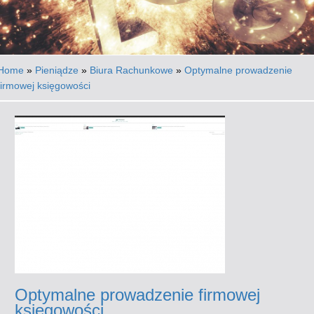
Home
»
Pieniądze
»
Biura Rachunkowe
»
Optymalne prowadzenie
firmowej księgowości
Optymalne prowadzenie firmowej
księgowości