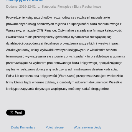
Dodane: 2016-12-01
::
Kategoria: Pieniądze / Biura Rachunkowe
Prowadzenie ksiąg przychodów i rozchodów czy rozliczeń na podstawie
prowadzonych ksiąg handlowych to jedna ze specjalności biura rachunkowego z
Warszawy, o nazwie CTG Finance. Optymalnie zarządzana firmowa księgowość
(Warszawa) to dla przedsiębiorcy gwarancja dynamicznie rozwijającej się
działalności gospodarczej i legalnego prowadzenia wszystkich inwestycji i prac.
Atrakcyjne ceny, usługi wykwalifikowanych księgowych, z wieloletnim stażem,
terminowość wywiązywania się z powierzonych zadań - to przykładowe argumenty
przemawiające za wyborem prezentowanego biura księgowego, specjalizującego
się też w rozliczaniu dotacji unijnych czy w administrowaniu działem kadr i płac.
Pełna lub uproszczona księgowość (Warszawa) przeprowadzana jest w siedzibie
firmy klienta bądź w formie zdalnej, z osobistym odbiorem dokumentów. Wszelkie
istniejące zapytania dotyczące współpracy możemy zadać drogą online.
Dodaj Komentarz
Poleć stronę
Wpis zawiera błędy